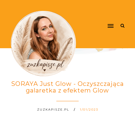
SORAYA Just Glow - Oczyszczająca
galaretka z efektem Glow
ZUZKAPISZE.PL
1/01/2023