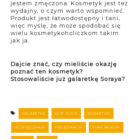
jestem zmęczona. Kosmetyk jest też
wydajny, o czym warto wspomnieć.
Produkt jest łatwodostępny i tani,
więc myślę, że może spodobać się
wielu kosmetykoholiczkom takim
jak ja.
Dajcie znać, czy mieliście okazję
poznać ten kosmetyk?
Stosowaliście już galaretkę Soraya?
GALARETKA
JUST GLOW
KOSMETYKI
OCZYSZCZANIE
PIELĘGNACJA
PURE BEAUTY