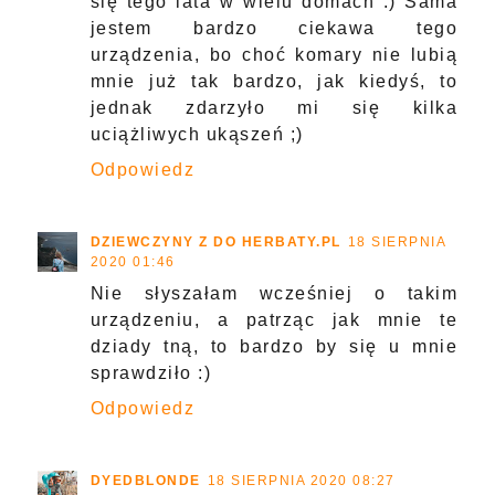
Nigdy nie słyszalam o czymś takim,
fajny sprzęt :) Mnie jednak komary nie
atakują więc nie potrzebuję, ale może
chłopakowi bym kupiła
Odpowiedz
OKIEM BLONDYNKI BY MCBLONDI
17
SIERPNIA 2020 22:22
Oj taka magiczna różdżka, przydałaby
się tego lata w wielu domach :) Sama
jestem bardzo ciekawa tego
urządzenia, bo choć komary nie lubią
mnie już tak bardzo, jak kiedyś, to
jednak zdarzyło mi się kilka
uciążliwych ukąszeń ;)
Odpowiedz