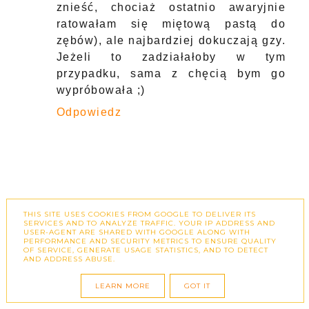
Nigdy nie spotkałam się z takim
produktem. Jestem pod dużym
wrażeniem, pomysłu i tego jak działa.
Chciałabym to wypróbować.
Odpowiedz
AMN
28 SIERPNIA 2020 19:58
W tym roku nawet nie komary dają mi
popalić (te ukąszenia jestem w stanie
znieść, chociaż ostatnio awaryjnie
ratowałam się miętową pastą do
zębów), ale najbardziej dokuczają gzy.
THIS SITE USES COOKIES FROM GOOGLE TO DELIVER ITS
Jeżeli to zadziałałoby w tym
SERVICES AND TO ANALYZE TRAFFIC. YOUR IP ADDRESS AND
USER-AGENT ARE SHARED WITH GOOGLE ALONG WITH
przypadku, sama z chęcią bym go
PERFORMANCE AND SECURITY METRICS TO ENSURE QUALITY
OF SERVICE, GENERATE USAGE STATISTICS, AND TO DETECT
wypróbowała ;)
AND ADDRESS ABUSE.
Odpowiedz
LEARN MORE
GOT IT