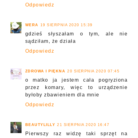
ZAPACHEM PISANE
18 SIERPNIA 2020 15:52
Ciekawy sprzęt, że coś takiego
wymyślili :D
Odpowiedz
JOANNA_MAJJ
19 SIERPNIA 2020 13:48
W tym roku jest ogrom komarów! Super
sprzęt!
Odpowiedz
WERA
19 SIERPNIA 2020 15:39
gdzieś słyszałam o tym, ale nie
sądziłam, że działa
Odpowiedz