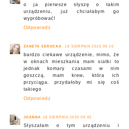
DZIEWCZYNY Z DO HERBATY.PL
18 SIERPNIA
2020 01:46
Nie słyszałam wcześniej o takim
urządzeniu, a patrząc jak mnie te
dziady tną, to bardzo by się u mnie
sprawdziło :)
Odpowiedz
DYEDBLONDE
18 SIERPNIA 2020 08:27
o ja pierwsze słyszę o takim
urządzeniu, już chciałabym go
wypróbować!
Odpowiedz
ŻANETA SEROCKA
18 SIERPNIA 2020 09:10
bardzo ciekawe urządzenie, mimo, że