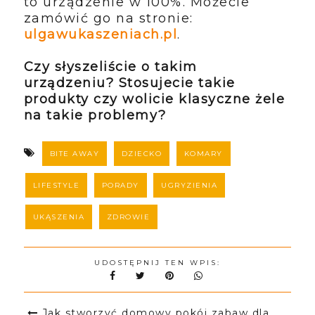
Produkt kosztuje 99 zł i jest to
wydatek jednorazowy,
ponieważ Bite Away® jest
wielokrotnego użytku. Na jednym
zestawie baterii można wykonać
nawet 300 aplikacji. Później
wystarczy je wymienić i dalej
cieszyć się jego funkcjonalnością.
Jestem zachwycona i polecam Wam
to urządzenie w 100%. Możecie
zamówić go na stronie:
ulgawukaszeniach.pl
.
Czy słyszeliście o takim
urządzeniu? Stosujecie takie
produkty czy wolicie klasyczne żele
na takie problemy?