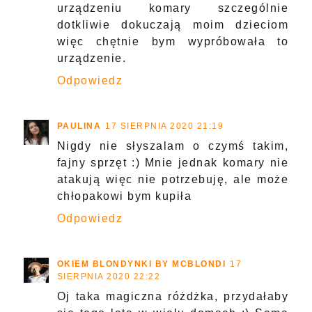
WIND OF RENEWAL
17 SIERPNIA 2020 16:00
Ooo jaka super sprawa! Nie miałam
pojęcia o takim urządzeniu! Wydaje mi
się, że zakupie go
Odpowiedz
HTTPS://WWW.TODOARMO.PL/
17 SIERPNIA
2020 20:31
Nigdy nie słyszałam o takim
urządzeniu komary szczególnie
dotkliwie dokuczają moim dzieciom
więc chętnie bym wypróbowała to
urządzenie.
Odpowiedz
PAULINA
17 SIERPNIA 2020 21:19