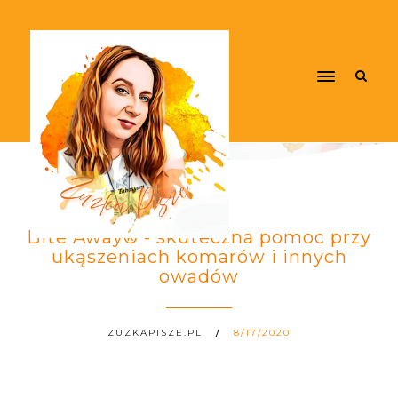
Bite Away® - skuteczna pomoc przy
ukąszeniach komarów i innych
owadów
ZUZKAPISZE.PL
8/17/2020