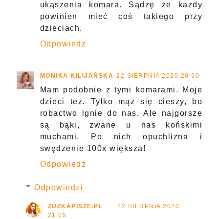
ZDROWA I PIĘKNA
20 SIERPNIA 2020 07:45
o matko ja jestem cała pogryziona
przez komary, więc to urządzenie
byłoby zbawieniem dla mnie
Odpowiedz
BEAUTYLILLY
21 SIERPNIA 2020 16:47
Pierwszy raz widzę taki sprzęt na
ukąszenia komara. Sądzę że każdy
powinien mieć coś takiego przy
dzieciach.
Odpowiedz
MONIKA KILIJAŃSKA
22 SIERPNIA 2020 20:50
Mam podobnie z tymi komarami. Moje