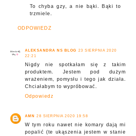
dzieci też. Tylko mąż się cieszy, bo
robactwo lgnie do nas. Ale najgorsze
są bąki, zwane u nas końskimi
muchami. Po nich opuchlizna i
swędzenie 100x większa!
Odpowiedz
Odpowiedzi
ZUZKAPISZE.PL
22 SIERPNIA 2020
21:05
To chyba gzy, a nie bąki. Bąki to
trzmiele.
ODPOWIEDZ
ALEKSANDRA NS BLOG
23 SIERPNIA 2020
22:21