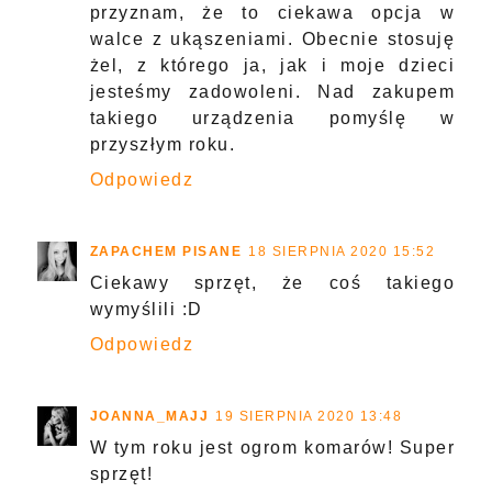
w oknach mieszkania mam siatki to
jednak komary czasami w nim
goszczą. mam krew, która ich
przyciąga. przydałoby mi się coś
takiego
Odpowiedz
JOANNA
18 SIERPNIA 2020 09:45
Słyszałam o tym urządzeniu i
przyznam, że to ciekawa opcja w
walce z ukąszeniami. Obecnie stosuję
żel, z którego ja, jak i moje dzieci
jesteśmy zadowoleni. Nad zakupem
takiego urządzenia pomyślę w
przyszłym roku.
Odpowiedz