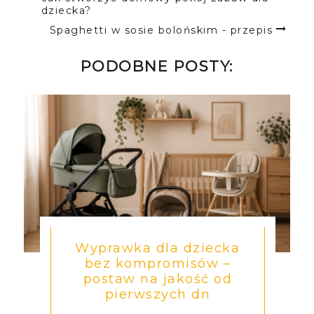
BITE AWAY
DZIECKO
KOMARY
LIFESTYLE
PORADY
UGRYZIENIA
UKĄSZENIA
ZDROWIE
UDOSTĘPNIJ TEN WPIS:
Jak stworzyć domowy pokój zabaw dla
dziecka?
Spaghetti w sosie bolońskim - przepis
PODOBNE POSTY: