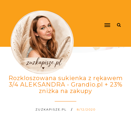
Rozkloszowana sukienka z rękawem
3/4 ALEKSANDRA - Grandio.pl + 23%
zniżka na zakupy
ZUZKAPISZE.PL
8/12/2020