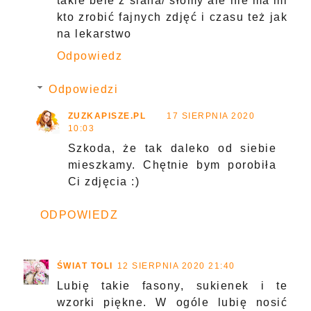
takie bele z siana/ słomy ale nie ma mi
kto zrobić fajnych zdjęć i czasu też jak
na lekarstwo
Odpowiedz
Odpowiedzi
ZUZKAPISZE.PL
17 SIERPNIA 2020
10:03
Szkoda, że tak daleko od siebie
mieszkamy. Chętnie bym porobiła
Ci zdjęcia :)
ODPOWIEDZ
ŚWIAT TOLI
12 SIERPNIA 2020 21:40
Lubię takie fasony, sukienek i te
wzorki piękne. W ogóle lubię nosić