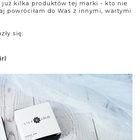
ż kilka produktów tej marki - kto nie
iaj powróciłam do Was z innymi, wartymi
ły się:
rl