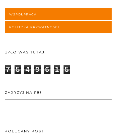
WSPÓŁPRACA
POLITYKA PRYWATNOŚCI
BYŁO WAS TUTAJ:
7
5
4
9
6
1
5
ZAJRZYJ NA FB!
POLECANY POST