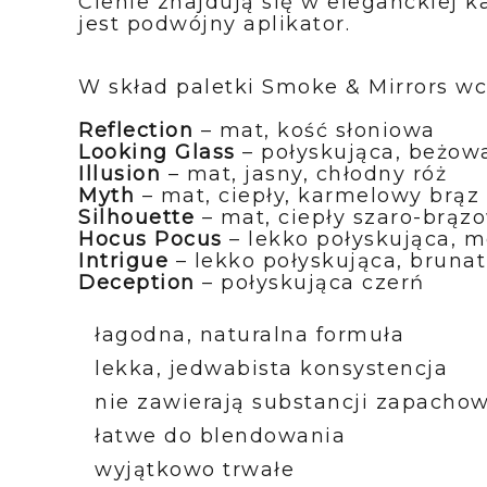
Cienie znajdują się w eleganckiej k
jest podwójny aplikator.
W skład paletki Smoke & Mirrors wc
Reflection
– mat, kość słoniowa
Looking Glass
– połyskująca, beżow
Illusion
– mat, jasny, chłodny róż
Myth
– mat, ciepły, karmelowy brąz
Silhouette
– mat, ciepły szaro-brąz
Hocus Pocus
– lekko połyskująca, m
Intrigue
– lekko połyskująca, bruna
Deception
– połyskująca czerń
łagodna, naturalna formuła
lekka, jedwabista konsystencja
nie zawierają substancji zapachow
łatwe do blendowania
wyjątkowo trwałe