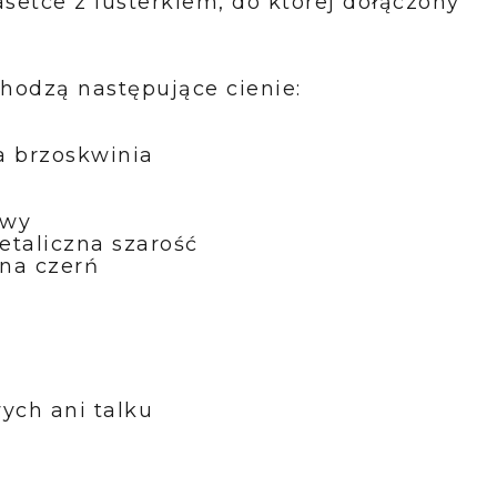
asetce z lusterkiem, do której dołączony
hodzą następujące cienie:
a brzoskwinia
owy
etaliczna szarość
tna czerń
ych ani talku