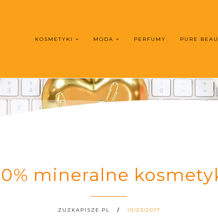
KOSMETYKI
MODA
PERFUMY
PURE BEA
00% mineralne kosmety
ZUZKAPISZE.PL
10/23/2017