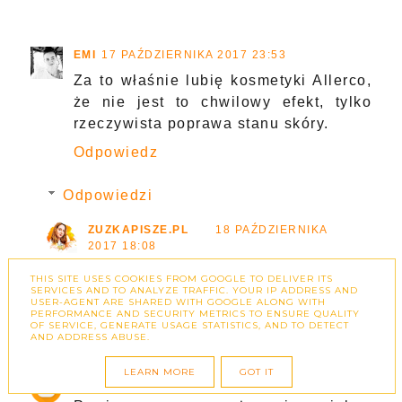
EMI
17 PAŹDZIERNIKA 2017 23:53
Za to właśnie lubię kosmetyki Allerco,
że nie jest to chwilowy efekt, tylko
rzeczywista poprawa stanu skóry.
Odpowiedz
Odpowiedzi
ZUZKAPISZE.PL
18 PAŹDZIERNIKA
2017 18:08
dokładnie tak jak piszesz :)
THIS SITE USES COOKIES FROM GOOGLE TO DELIVER ITS
SERVICES AND TO ANALYZE TRAFFIC. YOUR IP ADDRESS AND
USER-AGENT ARE SHARED WITH GOOGLE ALONG WITH
ODPOWIEDZ
PERFORMANCE AND SECURITY METRICS TO ENSURE QUALITY
OF SERVICE, GENERATE USAGE STATISTICS, AND TO DETECT
AND ADDRESS ABUSE.
LEARN MORE
GOT IT
IZABELLA Z
18 PAŹDZIERNIKA 2017 09:06