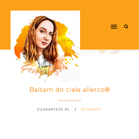
Balsam do ciała allerco®
ZUZKAPISZE.PL
10/16/2017