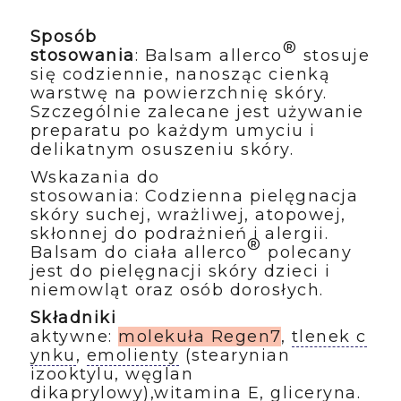
Sposób
®
stosowania
: Balsam allerco
stosuje
się codziennie, nanosząc cienką
warstwę na powierzchnię skóry.
Szczególnie zalecane jest używanie
preparatu po każdym umyciu i
delikatnym osuszeniu skóry.
Wskazania do
stosowania: Codzienna pielęgnacja
skóry suchej, wrażliwej, atopowej,
skłonnej do podrażnień i alergii.
®
Balsam do ciała allerco
polecany
jest do pielęgnacji skóry dzieci i
niemowląt oraz osób dorosłych.
Składniki
aktywne:
molekuła Regen7
,
tlenek c
ynku
,
emolienty
(stearynian
izooktylu, węglan
dikaprylowy),
witamina E
,
gliceryna
.