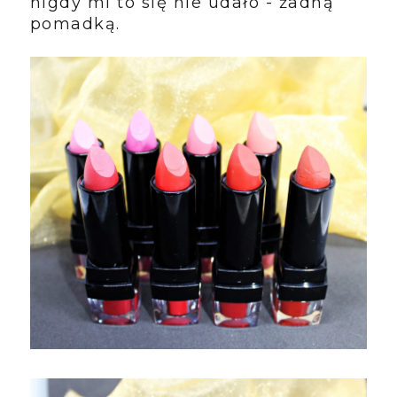
nigdy mi to się nie udało - żadną
pomadką.