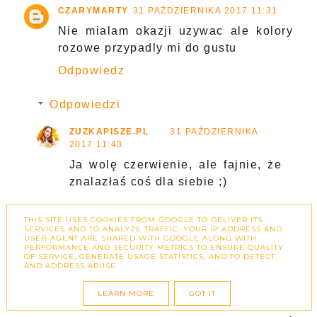
CZARYMARTY
31 PAŹDZIERNIKA 2017 11:31
Nie mialam okazji uzywac ale kolory
rozowe przypadly mi do gustu
Odpowiedz
Odpowiedzi
ZUZKAPISZE.PL
31 PAŹDZIERNIKA
2017 11:43
Ja wolę czerwienie, ale fajnie, że
znalazłaś coś dla siebie ;)
ODPOWIEDZ
THIS SITE USES COOKIES FROM GOOGLE TO DELIVER ITS
SERVICES AND TO ANALYZE TRAFFIC. YOUR IP ADDRESS AND
USER-AGENT ARE SHARED WITH GOOGLE ALONG WITH
PERFORMANCE AND SECURITY METRICS TO ENSURE QUALITY
OF SERVICE, GENERATE USAGE STATISTICS, AND TO DETECT
AND ADDRESS ABUSE.
EMI
31 PAŹDZIERNIKA 2017 11:39
No i już wiem co kupić. Właśnie
LEARN MORE
GOT IT
szukałam konturówki do ust i Light