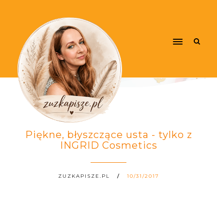
Piękne, błyszczące usta - tylko z
INGRID Cosmetics
ZUZKAPISZE.PL
10/31/2017