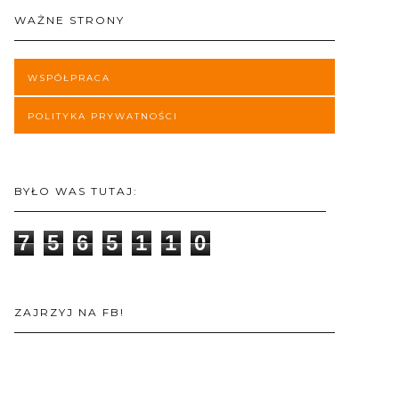
WAŻNE STRONY
WSPÓŁPRACA
POLITYKA PRYWATNOŚCI
BYŁO WAS TUTAJ:
7
5
6
5
1
1
0
ZAJRZYJ NA FB!