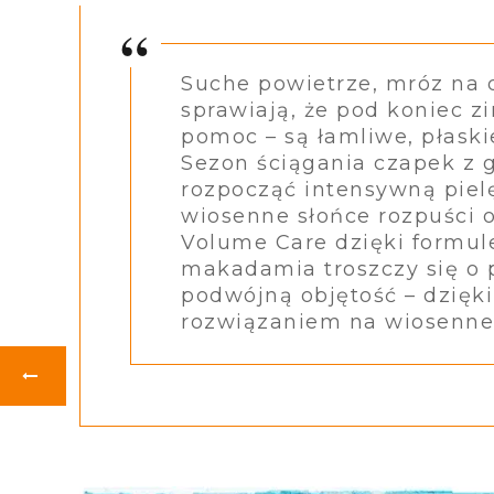
Suche powietrze, mróz na 
sprawiają, że pod koniec z
pomoc – są łamliwe, płaskie
Sezon ściągania czapek z g
rozpocząć intensywną piel
wiosenne słońce rozpuści o
Volume Care dzięki formule
makadamia troszczy się o 
podwójną objętość – dzięk
rozwiązaniem na wiosenne 