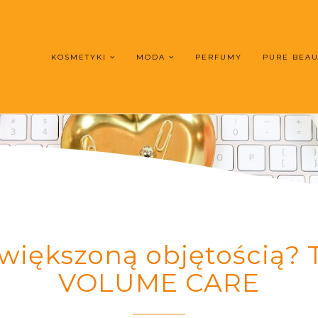
KOSMETYKI
MODA
PERFUMY
PURE BEA
większoną objętością? 
VOLUME CARE