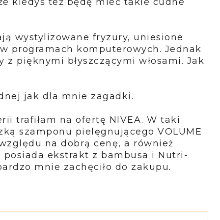
e kiedyś też będę mieć takie cudne
ą wystylizowane fryzury, uniesione
sk w programach komputerowych. Jednak
cy z pięknymi błyszczącymi włosami. Jak
dnej jak dla mnie zagadki.
ii trafiłam na ofertę
NIVEA
. W taki
czką
szamponu pielęgnującego VOLUME
 względu na dobrą cenę, a również
 posiada ekstrakt z bambusa i Nutri-
bardzo mnie zachęciło do zakupu.