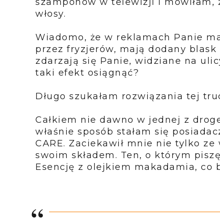
szamponów w telewizji i mówiłam, ż
włosy.
Wiadomo, że w reklamach Panie maj
przez fryzjerów, mają dodany bla
zdarzają się Panie, widziane na uli
taki efekt osiągnąć?
Długo szukałam rozwiązania tej tru
Całkiem nie dawno w jednej z droger
właśnie sposób stałam się posiada
CARE.
Zaciekawił mnie nie tylko ze
swoim składem. Ten, o którym piszę
Esencję z olejkiem makadamia, co 