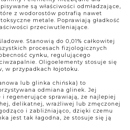
pisywane są właściwości odmładzające,
które z wodorostów potrafią nawet
 toksyczne metale. Poprawiają gładkość
łaściwości przeciwutleniające.
 śladowe
. Stanowią do 0,01% całkowitej
zystkich procesach fizjologicznych
 obecność
cynku
, regulującego
eciwzapalnie. Oligoelementy stosuje się
ów, w przypadkach
łojotoku
.
lanowa lub glinka chińska) to
orzystywana odmiana glinek. Jej
 i regenerujące sprawiają, że najlepiej
hej, delikatnej, wrażliwej lub zmęczonej
godząco i zabliźniająco, dzięki czemu
nka jest tak łagodna, że stosuje się ją