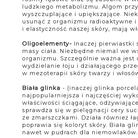
ludzkiego metabolizmu. Algom przy
wyszczuplające i upiększające. Nie
usunąć z organizmu radioaktywne i
i elastyczność naszej skóry, mają w
Oligoelementy-
Inaczej
pierwiastki
masy ciała. Niezbędne niemal we ws
organizmu. Szczególnie ważna jest
wydzielanie łoju i działającego prz
w mezoterapii skóry twarzy i włos
Biała glinka
- (inaczej glinka porce
najpopularniejsza i najczęściej wyk
właściwości ściągające, odżywiające
sprawdza się w pielęgnacji cery suc
ze zmarszczkami. Działa również ła
poprawia się koloryt skóry. Biała gli
nawet w pudrach dla niemowlaków.