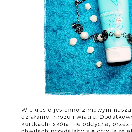
W okresie jesienno-zimowym nasza 
działanie mrozu i wiatru. Dodatkow
kurtkach- skóra nie oddycha, przez 
chwilach przydałaby się chwila rel