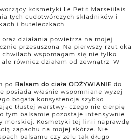
worzący kosmetyki Le Petit Marseiilais
ia tych cudotwórczych składników i
kach i buteleczkach.
oraz działania powietrza na mojej
docznie przesuszona. Na pierwszy rzut oka
h chwilach wspomagam się nie tylko
, ale również działam od zewnątrz. W
m po
Balsam do ciała ODŻYWIANIE
do
zie posiada właśnie wspomniane wyżej
go bogata konsystencja szybko
ając tłustej warstwy- czego nie cierpię
o tym balsamie pozostaje intensywnie
y morskiej. Kosmetyki tej linii naprawdę
cią zapachu na mojej skórze. Nie
zapach balsamu czy żelu tak długo