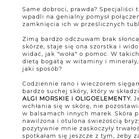
Same dobroci, prawda? Specjaliści t
wpadli na genialny pomysł połączen
zamknięcia ich w prześlicznych tub
Zimą bardzo odczuwam brak słońca 
skórze, staje się ona szorstka i wi
widać, jak "woła" o pomoc. W takic
dietą bogatą w witaminy i minerały
jaki sposób?
Codziennie rano i wieczorem sięga
bardzo suchej skóry, który w skład
ALGI MORSKIE i OLIGOELEMENTY.
Je
wchłania się w skórę, nie pozostawi
w balsamach innych marek. Skóra p
nawilżona i otulona świeżością bryz
pozytywnie mnie zaskoczyły trwałoś
spotkałam się jeszcze z tym, żeby 