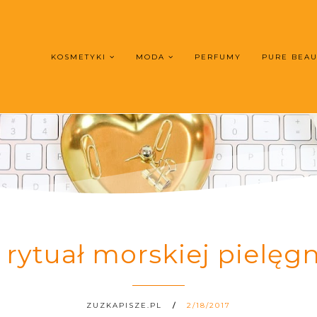
KOSMETYKI
MODA
PERFUMY
PURE BEA
 rytuał morskiej pielęgn
ZUZKAPISZE.PL
2/18/2017