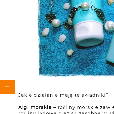
Jakie działanie mają te składniki?
Algi morskie
– rośliny morskie zawi
rośliny lądowe oraz są zasobne w w