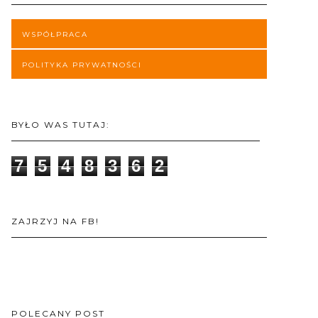
WSPÓŁPRACA
POLITYKA PRYWATNOŚCI
BYŁO WAS TUTAJ:
7
5
4
8
3
6
2
ZAJRZYJ NA FB!
POLECANY POST