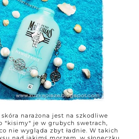
skóra narażona jest na szkodliwe
o "kisimy" je w grubych swetrach,
co nie wygląda zbyt ładnie. W takich
aksu nad jakimś morzem, w słoneczku...