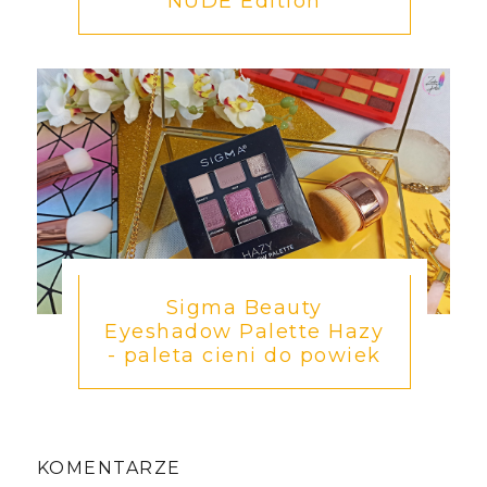
NUDE Edition
Sigma Beauty
Eyeshadow Palette Hazy
- paleta cieni do powiek
KOMENTARZE