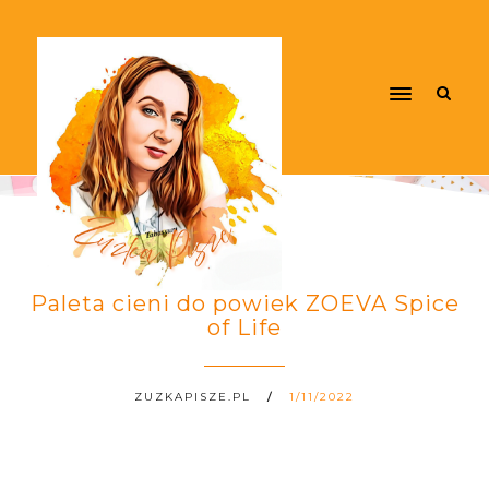
Paleta cieni do powiek ZOEVA Spice
of Life
ZUZKAPISZE.PL
1/11/2022