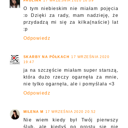
PAULINA
17 WRZEŚNIA 2020 16:09
O tym niebieskim nie miałam pojęcia
:o Dzięki za rady, mam nadzieję, że
przydadzą mi się za kilka(naście) lat
:p
Odpowiedz
SKARBY NA PÓŁKACH
17 WRZEŚNIA 2020
19:47
ja na szczęście miałam super starszą,
która dużo rzeczy ogarnęła za mnie,
nie tylko ogarnęła, ale i pomyślała <3
Odpowiedz
MILENA M
17 WRZEŚNIA 2020 20:52
Nie wiem kiedy był Twój pierwszy
ślub, ale kiedyś po prostu się nie