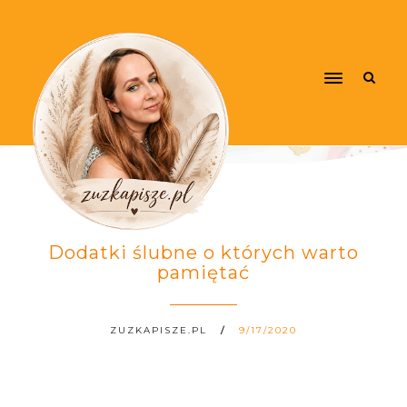
Dodatki ślubne o których warto
pamiętać
ZUZKAPISZE.PL
9/17/2020