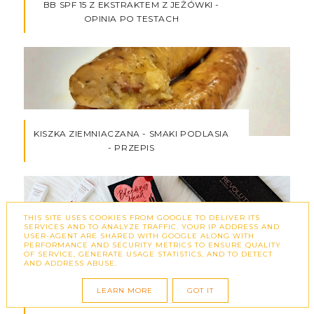
BB SPF 15 Z EKSTRAKTEM Z JEŻÓWKI -
OPINIA PO TESTACH
KISZKA ZIEMNIACZANA - SMAKI PODLASIA
- PRZEPIS
THIS SITE USES COOKIES FROM GOOGLE TO DELIVER ITS
SERVICES AND TO ANALYZE TRAFFIC. YOUR IP ADDRESS AND
USER-AGENT ARE SHARED WITH GOOGLE ALONG WITH
PERFORMANCE AND SECURITY METRICS TO ENSURE QUALITY
OF SERVICE, GENERATE USAGE STATISTICS, AND TO DETECT
PALETA CIENI MAKEUP REVOLUTION LIFE
AND ADDRESS ABUSE.
ON THE DANCE FLOOR - SPARKLES ORAZ
WYPIEKANY ROZŚWIETLACZ I HEART
LEARN MORE
GOT IT
MAKEUP BLEEDING HEART