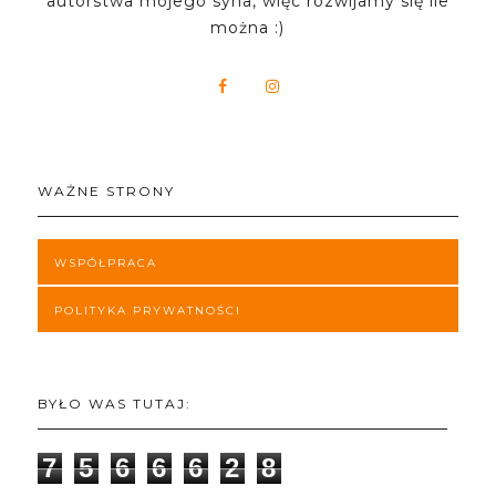
autorstwa mojego syna, więc rozwijamy się ile
można :)
WAŻNE STRONY
WSPÓŁPRACA
POLITYKA PRYWATNOŚCI
BYŁO WAS TUTAJ:
7
5
6
6
6
2
8