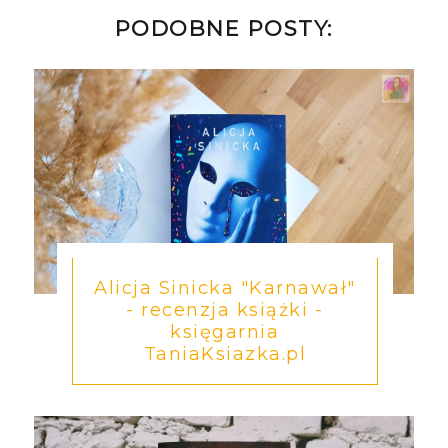
PODOBNE POSTY:
Alicja Sinicka "Karnawał"
- recenzja książki -
księgarnia
TaniaKsiazka.pl