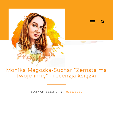
Monika Magoska-Suchar "Zemsta ma
twoje imię" - recenzja książki
ZUZKAPISZE.PL
9/25/2020