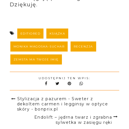
Dziękuję.
EDITIORED
KSIĄŻKA
MONIKA MAGOSKA-SUCHAR
RECENZJA
ZEMSTA MA TWOJE IMIĘ
UDOSTĘPNIJ TEN WPIS:
Stylizacja z pazurem - Sweter z
dekoltem carmen i legginsy w optyce
skóry - bonprix.pl
Endolift – jędrna twarz i zgrabna
sylwetka w zasięgu ręki