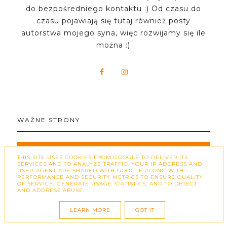
do bezpośredniego kontaktu :) Od czasu do
czasu pojawiają się tutaj również posty
autorstwa mojego syna, więc rozwijamy się ile
można :)
WAŻNE STRONY
WSPÓŁPRACA
THIS SITE USES COOKIES FROM GOOGLE TO DELIVER ITS
SERVICES AND TO ANALYZE TRAFFIC. YOUR IP ADDRESS AND
USER-AGENT ARE SHARED WITH GOOGLE ALONG WITH
POLITYKA PRYWATNOŚCI
PERFORMANCE AND SECURITY METRICS TO ENSURE QUALITY
OF SERVICE, GENERATE USAGE STATISTICS, AND TO DETECT
AND ADDRESS ABUSE.
LEARN MORE
GOT IT
BYŁO WAS TUTAJ: