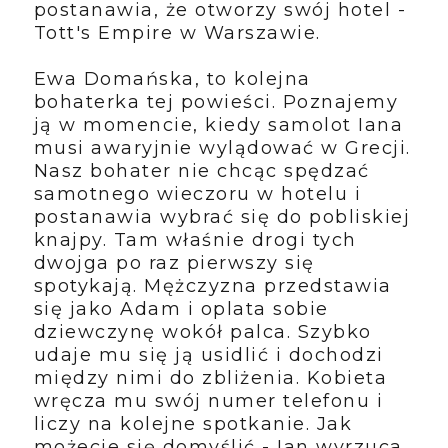
postanawia, że otworzy swój hotel -
Tott's Empire w Warszawie.
Ewa Domańska, to kolejna
bohaterka tej powieści. Poznajemy
ją w momencie, kiedy samolot Iana
musi awaryjnie wylądować w Grecji.
Nasz bohater nie chcąc spędzać
samotnego wieczoru w hotelu i
postanawia wybrać się do pobliskiej
knajpy. Tam właśnie drogi tych
dwojga po raz pierwszy się
spotykają. Mężczyzna przedstawia
się jako Adam i oplata sobie
dziewczynę wokół palca. Szybko
udaje mu się ją usidlić i dochodzi
między nimi do zbliżenia. Kobieta
wręcza mu swój numer telefonu i
liczy na kolejne spotkanie. Jak
możecie się domyślić - Ian wyrzuca