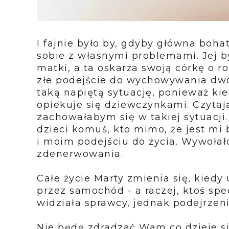
I fajnie było by, gdyby główna bohat
sobie z własnymi problemami. Jej by
matki, a ta oskarża swoją córkę o 
złe podejście do wychowywania dwó
taką napiętą sytuację, ponieważ kie
opiekuje się dziewczynkami. Czytają
zachowałabym się w takiej sytuacji
dzieci komuś, kto mimo, że jest mi 
i moim podejściu do życia. Wywoła
zdenerwowania.
Całe życie Marty zmienia się, kied
przez samochód - a raczej, ktoś spe
widziała sprawcy, jednak podejrzeni
Nie będę zdradzać Wam co dzieje się