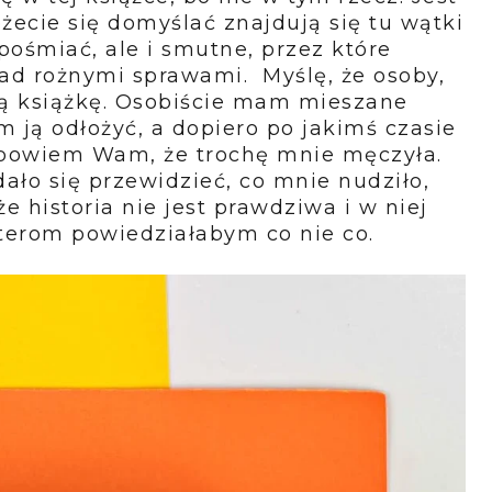
żecie się domyślać znajdują się tu wątki
ośmiać, ale i smutne, przez które
ad rożnymi sprawami. Myślę, że osoby,
ą tą książkę. Osobiście mam mieszane
m ją odłożyć, a dopiero po jakimś czasie
i powiem Wam, że trochę mnie męczyła.
o się przewidzieć, co mnie nudziło,
że historia nie jest prawdziwa i w niej
aterom powiedziałabym co nie co.