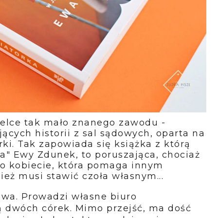
ielce tak mało znanego zawodu -
ących historii z sal sądowych, oparta na
i. Tak zapowiada się książka z którą
a" Ewy Zdunek, to poruszająca, chociaż
 kobiecie, która pomaga innym
ież musi stawić czoła własnym...
owa. Prowadzi własne biuro
ą dwóch córek. Mimo przejść, ma dość