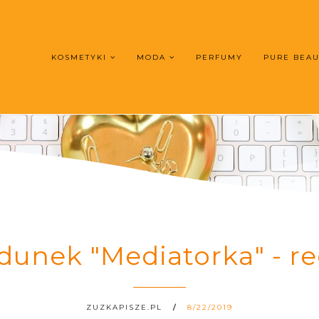
KOSMETYKI
MODA
PERFUMY
PURE BEA
dunek "Mediatorka" - re
ZUZKAPISZE.PL
8/22/2019