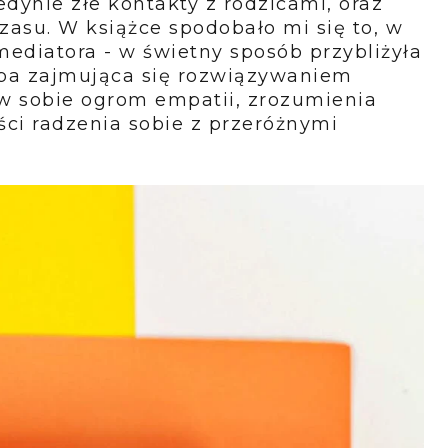
edynie złe kontakty z rodzicami, oraz
czasu. W książce spodobało mi się to, w
mediatora - w świetny sposób przybliżyła
ba zajmująca się rozwiązywaniem
w sobie ogrom empatii, zrozumienia
ści radzenia sobie z przeróżnymi