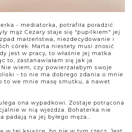
erka - mediatorka, potrafiła poradzić
ły mąż Cezary staje się "pupilkiem" jej
rozpad małżeństwa, niezdecydowanie i
ch córek. Marta niestety musi znosić
dy jest w pracy, to właśnie jej matka
c to, zastanawiałam się jak ja
. Nie wiem, czy powierzałabym swoje
bliski - to nie ma dobrego zdania o mnie
ło to we mnie masę smutku, a nawet
y ulega ona wypadkowi. Zostaje potrącona
cjalnie w nią wjeżdża. Bohaterka nie
a padają na jej byłego męża...
 w tej książce, bo nie w tym rzecz. Jest