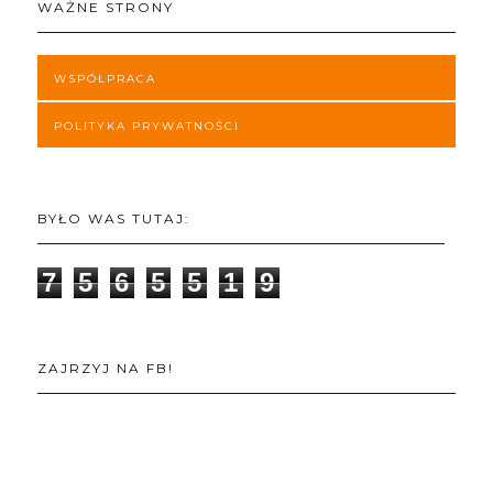
WAŻNE STRONY
WSPÓŁPRACA
POLITYKA PRYWATNOŚCI
BYŁO WAS TUTAJ:
7
5
6
5
5
1
9
ZAJRZYJ NA FB!