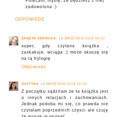
Polecam, myślę, że będziesz z niej
zadowolona :)
ODPOWIEDZ
ŻANETA SEROCKA
16 WRZEŚNIA 2019 09:32
super, gdy czytana książka ,
zaskakuje, wciąga :) może skuszę się
na tą trylogię
Odpowiedz
JUSTYNA
16 WRZEŚNIA 2019 10:19
Z początku sądziłam że ta książka jest
o innych relacjach i zachowaniach.
Jednak podoba mi się, co prawda nie
czytałam poprzednich częsci ale czuję
że muszę je poznać