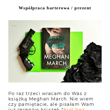
Współpraca barterowa / prezent
Po raz trzeci wracam do Was z
książką Meghan March. Nie wiem
czy pamiętacie, ale pisałam Wam
już recenzję książek "
Król bez