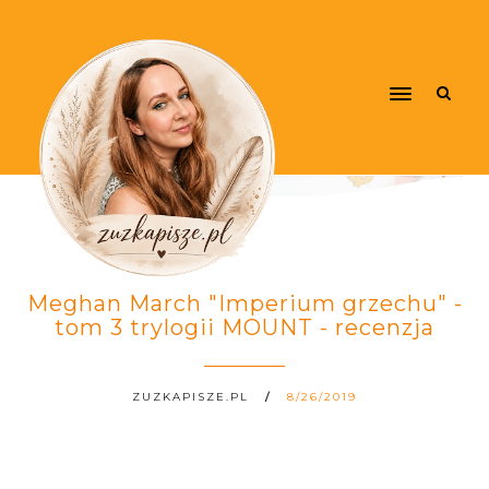
Meghan March "Imperium grzechu" -
tom 3 trylogii MOUNT - recenzja
ZUZKAPISZE.PL
8/26/2019