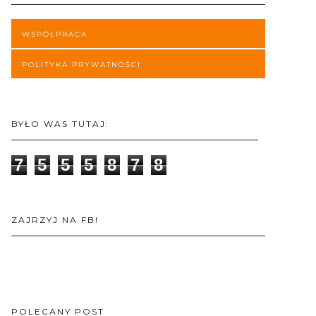
WSPÓŁPRACA
POLITYKA PRYWATNOŚCI
BYŁO WAS TUTAJ:
7
5
5
5
8
7
8
ZAJRZYJ NA FB!
POLECANY POST