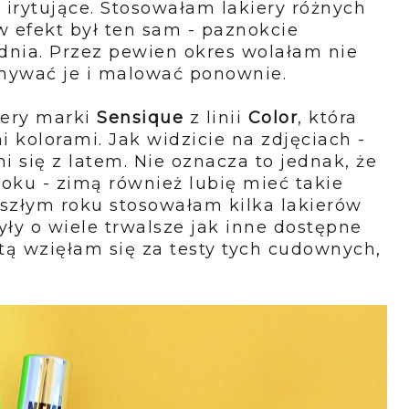
 irytujące. Stosowałam lakiery różnych
 efekt był ten sam - paznokcie
dnia. Przez pewien okres wolałam nie
zmywać je i malować ponownie.
iery marki
Sensique
z linii
Color
, która
kolorami. Jak widzicie na zdjęciach -
i się z latem. Nie oznacza to jednak, że
roku - zimą również lubię mieć takie
szłym roku stosowałam kilka lakierów
yły o wiele trwalsze jak inne dostępne
otą wzięłam się za testy tych cudownych,