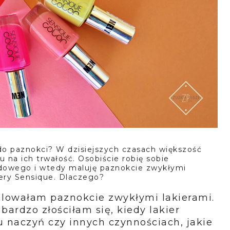
do paznokci? W dzisiejszych czasach większość
 na ich trwałość. Osobiście robię sobie
dowego i wtedy maluję paznokcie zwykłymi
iery Sensique. Dlaczego?
lowałam paznokcie zwykłymi lakierami.
ardzo złościłam się, kiedy lakier
 naczyń czy innych czynnościach, jakie