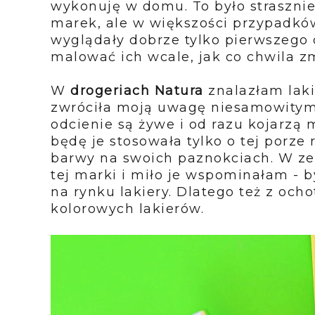
wykonuję w domu. To było strasznie
marek, ale w większości przypadków
wyglądały dobrze tylko pierwszego 
malować ich wcale, jak co chwila 
W
drogeriach Natura
znalazłam lak
zwróciła moją uwagę niesamowitymi 
odcienie są żywe i od razu kojarzą m
będę je stosowała tylko o tej porze 
barwy na swoich paznokciach. W ze
tej marki i miło je wspominałam - b
na rynku lakiery. Dlatego też z och
kolorowych lakierów.