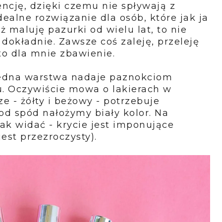
ncję, dzięki czemu nie spływają z
dealne rozwiązanie dla osób, które jak ja
ż maluję pazurki od wielu lat, to nie
i dokładnie. Zawsze coś zaleję, przeleję
 to dla mnie zbawienie.
 jedna warstwa nadaje paznokciom
u. Oczywiście mowa o lakierach w
ze - żółty i beżowy - potrzebuje
d spód nałożymy biały kolor. Na
ak widać - krycie jest imponujące
est przezroczysty).