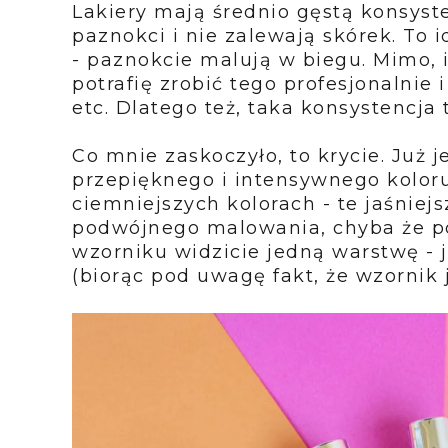
Lakiery mają średnio gęstą konsyste
paznokci i nie zalewają skórek. To i
- paznokcie malują w biegu. Mimo, i
potrafię zrobić tego profesjonalnie 
etc. Dlatego też, taka konsystencja
Co mnie zaskoczyło, to krycie. Już
przepięknego i intensywnego kolor
ciemniejszych kolorach - te jaśniejs
podwójnego malowania, chyba że po
wzorniku widzicie jedną warstwę - j
(biorąc pod uwagę fakt, że wzornik j