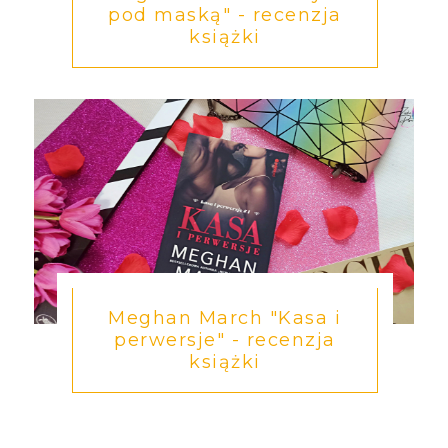
pod maską" - recenzja
książki
Meghan March "Kasa i
perwersje" - recenzja
książki