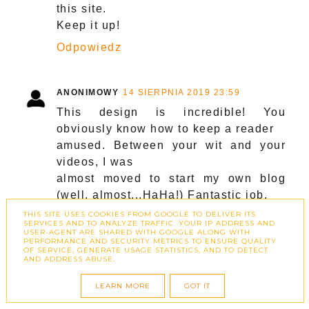
this site.
Keep it up!
Odpowiedz
ANONIMOWY
14 SIERPNIA 2019 23:59
This design is incredible! You
obviously know how to keep a reader
amused. Between your wit and your
videos, I was
almost moved to start my own blog
(well, almost...HaHa!) Fantastic job.
I really enjoyed what you had to say,
THIS SITE USES COOKIES FROM GOOGLE TO DELIVER ITS
SERVICES AND TO ANALYZE TRAFFIC. YOUR IP ADDRESS AND
and more than that, how you presented
USER-AGENT ARE SHARED WITH GOOGLE ALONG WITH
PERFORMANCE AND SECURITY METRICS TO ENSURE QUALITY
it.
OF SERVICE, GENERATE USAGE STATISTICS, AND TO DETECT
AND ADDRESS ABUSE.
Too cool!
Odpowiedz
LEARN MORE
GOT IT