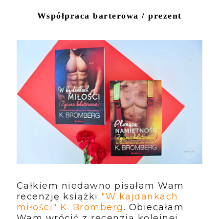
Współpraca barterowa / prezent
Całkiem niedawno pisałam Wam
recenzję książki
"W kajdankach
miłości" K. Bromberg
. Obiecałam
Wam wrócić z recenzją kolejnej