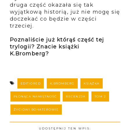
druga część okazała się tak
wyjątkową historią, już nie mogę się
doczekać co będzie w części
trzeciej.
Poznaliście już którąś część tej
trylogii? Znacie książki
K.Bromberg?
EDITIORED
K.BROMBERG
KSIĄŻKA
PŁONĄCA NAMIĘTNOŚĆ
RECENZJA
TOM 2
ŻYCIOWI BOHATEROWIE
UDOSTĘPNIJ TEN WPIS: