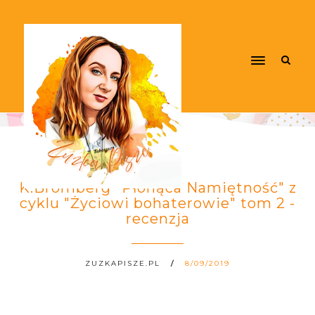
K.Bromberg "Płonąca Namiętność" z
cyklu "Życiowi bohaterowie" tom 2 -
recenzja
ZUZKAPISZE.PL
8/09/2019