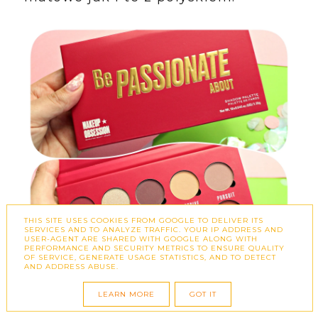
THIS SITE USES COOKIES FROM GOOGLE TO DELIVER ITS
SERVICES AND TO ANALYZE TRAFFIC. YOUR IP ADDRESS AND
USER-AGENT ARE SHARED WITH GOOGLE ALONG WITH
PERFORMANCE AND SECURITY METRICS TO ENSURE QUALITY
OF SERVICE, GENERATE USAGE STATISTICS, AND TO DETECT
AND ADDRESS ABUSE.
LEARN MORE
GOT IT