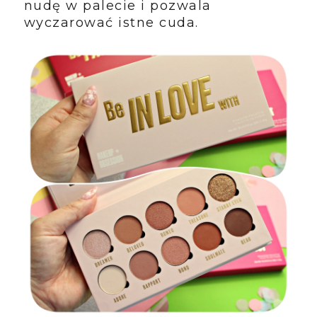
nudę w palecie i pozwala
wyczarować istne cuda.