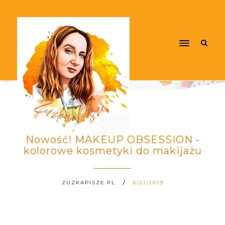
Nowość! MAKEUP OBSESSION -
kolorowe kosmetyki do makijażu
ZUZKAPISZE.PL
5/21/2019