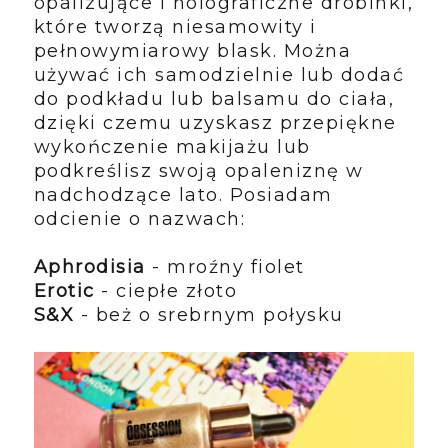
opalizujące i holograficzne drobinki,
które tworzą niesamowity i
pełnowymiarowy blask. Można
używać ich samodzielnie lub dodać
do podkładu lub balsamu do ciała,
dzięki czemu uzyskasz przepiękne
wykończenie makijażu lub
podkreślisz swoją opaleniznę w
nadchodzące lato. Posiadam
odcienie o nazwach:
Aphrodisia
- mroźny fiolet
Erotic
- ciepłe złoto
S&X
- beż o srebrnym połysku