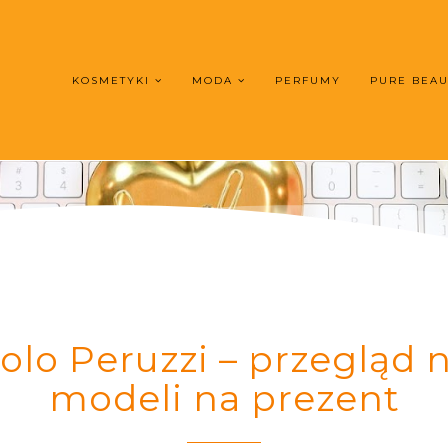
KOSMETYKI
MODA
PERFUMY
PURE BEA
lo Peruzzi – przegląd 
modeli na prezent