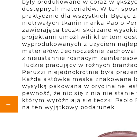
były produkowane w coraz większych
dostępnych materiałów. W ten sposó
praktycznie dla wszystkich. Będąc 
nietrwałych tkanin marka Paolo Peru
zawierającą teczki skórzane wysokie
projektami umożliwili klientom dos
wyprodukowanych z użyciem najleps
materiałów. Jednocześnie zachowali 
z nieustannie rosnącym zainteresow
 ludzie pracujący w różnych branża
Peruzzi niejednokrotnie była preze
Każda aktówka męska znakowana log
wysyłką pakowana w oryginalne, est
pewność, że nic się z nią nie stanie
którym wyróżniają się teczki Paolo
na ten wyjątkowy podarunek.