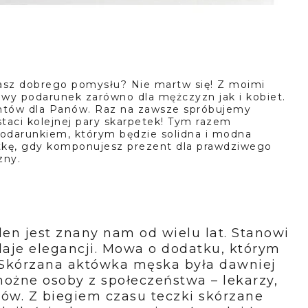
masz dobrego pomysłu? Nie martw się! Z moimi
wy podarunek zarówno dla mężczyzn jak i kobiet.
zentów dla Panów. Raz na zawsze spróbujemy
aci kolejnej pary skarpetek! Tym razem
odarunkiem, którym będzie solidna i modna
ątkę, gdy komponujesz prezent dla prawdziwego
zny.
en jest znany nam od wielu lat. Stanowi 
aje elegancji. Mowa o dodatku, którym 
 Skórzana aktówka męska była dawniej 
ożne osoby z społeczeństwa – lekarzy, 
w. Z biegiem czasu teczki skórzane 