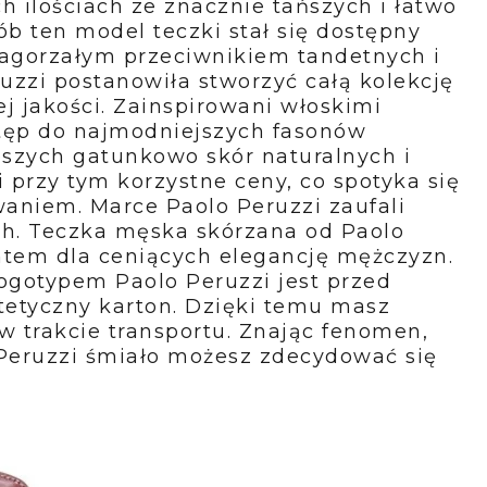
 ilościach ze znacznie tańszych i łatwo 
b ten model teczki stał się dostępny 
zagorzałym przeciwnikiem tandetnych i 
zzi postanowiła stworzyć całą kolekcję 
j jakości. Zainspirowani włoskimi 
tęp do najmodniejszych fasonów 
zych gatunkowo skór naturalnych i 
przy tym korzystne ceny, co spotyka się 
aniem. Marce Paolo Peruzzi zaufali 
ch. Teczka męska skórzana od Paolo 
ntem dla ceniących elegancję mężczyzn. 
otypem Paolo Peruzzi jest przed 
etyczny karton. Dzięki temu masz 
 w trakcie transportu. Znając fenomen, 
 Peruzzi śmiało możesz zdecydować się 