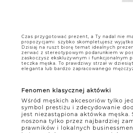
Czas przygotować prezent, a Ty nadal nie 
propozycjami szybko skompletujesz wyjątko
Dzisiaj na ruszt biorę temat idealnych pre
zerwać z stereotypowym podarunkiem w post
zaskoczysz ekskluzywnym i funkcjonalnym p
teczka męska. To prawdziwy strzał w dziesi
eleganta lub bardzo zapracowanego mężczy
Fenomen klasycznej aktówki
Wśród męskich akcesoriów tylko jed
symbol prestiżu i zdecydowanie dod
jest niezastąpiona aktówka męska.
noszona tylko przez najbardziej zam
prawników i lokalnych businessmenó