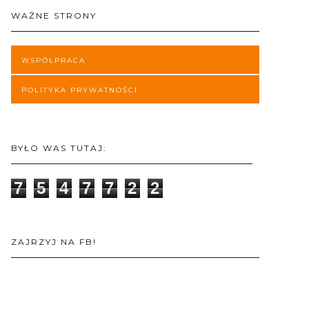
WAŻNE STRONY
WSPÓŁPRACA
POLITYKA PRYWATNOŚCI
BYŁO WAS TUTAJ:
7
5
4
7
7
2
2
ZAJRZYJ NA FB!