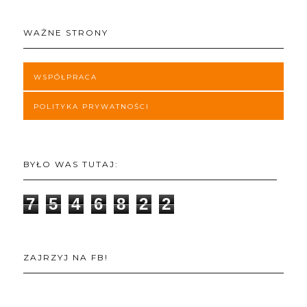
WAŻNE STRONY
WSPÓŁPRACA
POLITYKA PRYWATNOŚCI
BYŁO WAS TUTAJ:
7
5
4
6
8
2
2
ZAJRZYJ NA FB!