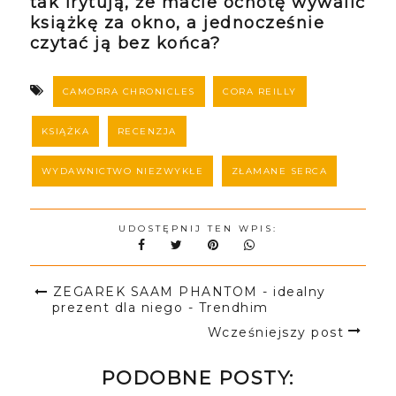
tak irytują, że macie ochotę wywalić
książkę za okno, a jednocześnie
czytać ją bez końca?
CAMORRA CHRONICLES
CORA REILLY
KSIĄŻKA
RECENZJA
WYDAWNICTWO NIEZWYKŁE
ZŁAMANE SERCA
UDOSTĘPNIJ TEN WPIS:
ZEGAREK SAAM PHANTOM - idealny
prezent dla niego - Trendhim
Wcześniejszy post
PODOBNE POSTY: