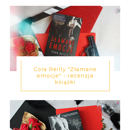
Cora Reilly "Złamane
emocje" - recenzja
książki