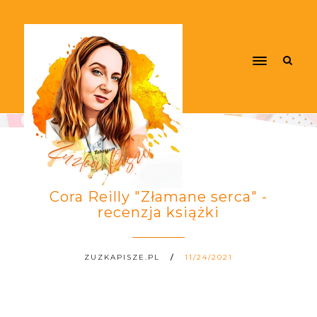
Cora Reilly "Złamane serca" -
recenzja książki
ZUZKAPISZE.PL
11/24/2021