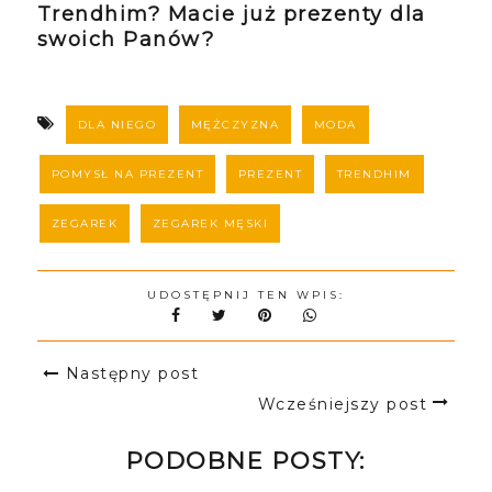
Trendhim? Macie już prezenty dla
swoich Panów?
DLA NIEGO
MĘŻCZYZNA
MODA
POMYSŁ NA PREZENT
PREZENT
TRENDHIM
ZEGAREK
ZEGAREK MĘSKI
UDOSTĘPNIJ TEN WPIS:
Następny post
Wcześniejszy post
PODOBNE POSTY: