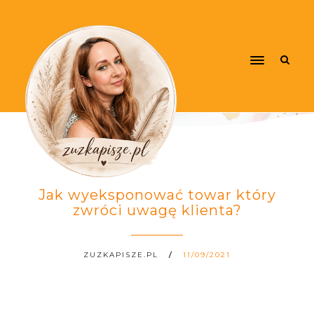
Jak wyeksponować towar który
zwróci uwagę klienta?
ZUZKAPISZE.PL
11/09/2021