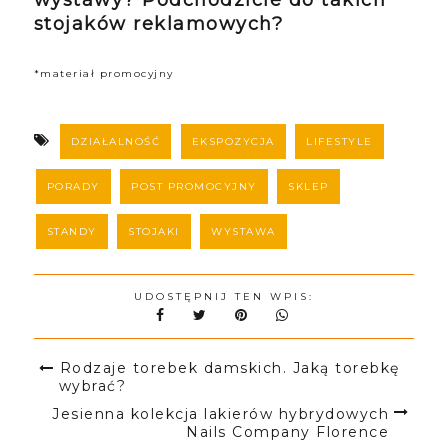
wystawy? Podchodzicie do takich
stojaków reklamowych?
*materiał promocyjny
DZIAŁALNOŚĆ
EKSPOZYCJA
LIFESTYLE
PORADY
POST PROMOCYJNY
SKLEP
STANDY
STOJAKI
WYSTAWA
UDOSTĘPNIJ TEN WPIS:
Rodzaje torebek damskich. Jaką torebkę
wybrać?
Jesienna kolekcja lakierów hybrydowych
Nails Company Florence