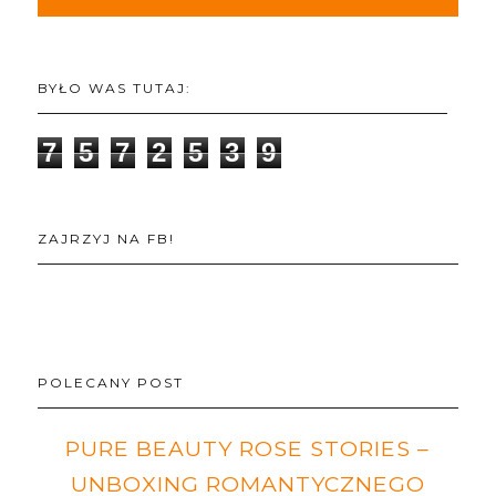
BYŁO WAS TUTAJ:
7
5
7
2
5
3
9
ZAJRZYJ NA FB!
POLECANY POST
PURE BEAUTY ROSE STORIES –
UNBOXING ROMANTYCZNEGO