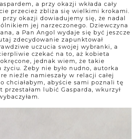
Gaspardem, a przy okazji wkłada cały
ie przecież zbliża się wielkimi krokami.
a przy okazji dowiadujemy się, że nadal
spólnikiem jej narzeczonego. Dziewczyna
tana, a Pan Angol wydaje się być jeszcze
utaj zdecydowanie zapunktował
prawdziwe uczucia swojej wybranki, a
ierpliwie czekać na to, aż kobieta
pokręcone, jednak wiem, że takie
 życiu. Żeby nie było nudno, autorka
óre nieźle namieszały w relacji całej
bo chciałabym, abyście sami poznali tę
et przestałam lubić Gasparda, wkurzył
 wybaczyłam.