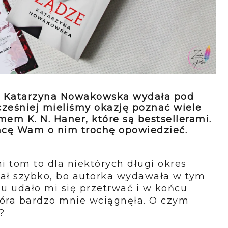
órą Katarzyna Nowakowska wydała pod
eśniej mieliśmy okazję poznać wiele
em K. N. Haner, które są bestsellerami.
 chcę Wam o nim trochę opowiedzieć.
i tom to dla niektórych długi okres
iał szybko, bo autorka wydawała w tym
mu udało mi się przetrwać i w końcu
tóra bardzo mnie wciągnęła. O czym
?