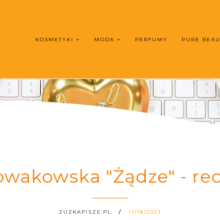
KOSMETYKI
MODA
PERFUMY
PURE BEA
wakowska "Żądze" - rec
ZUZKAPISZE.PL
11/18/2021