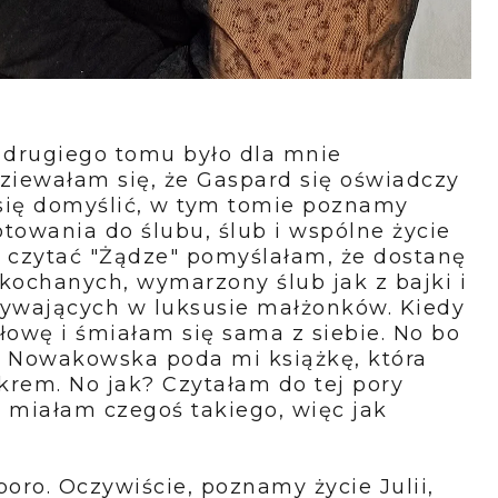
 drugiego tomu było dla mnie
ziewałam się, że Gaspard się oświadczy
e się domyślić, w tym tomie poznamy
towania do ślubu, ślub i wspólne życie
 czytać "Żądze" pomyślałam, że dostanę
akochanych, wymarzony ślub jak z bajki i
ływających w luksusie małżonków. Kiedy
łowę i śmiałam się sama z siebie. No bo
 Nowakowska poda mi książkę, która
krem. No jak? Czytałam do tej pory
ie miałam czegoś takiego, więc jak
poro. Oczywiście, poznamy życie Julii,