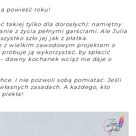
na powieść roku!
ć takiej tylko dla dorosłych): namiętny
nie z życia pełnymi garściami. Ale Julia
ystko szło jej jak z płatka.
ię z wielkim zawodowym projektem o
próbuje ją wykorzystać, by spłacić
o – dawny kochanek wciąż nie daje o
chce. I nie pozwoli sobą pomiatać. Jeśli
 własnych zasadach. A każdego, kto
 piekła!