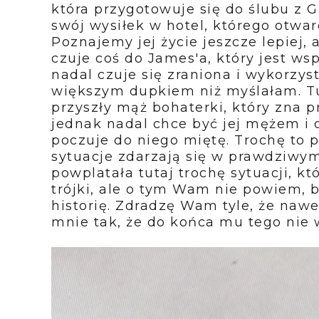
która przygotowuje się do ślubu z 
swój wysiłek w hotel, którego otwarc
Poznajemy jej życie jeszcze lepiej, 
czuje coś do James'a, który jest w
nadal czuje się zraniona i wykorzys
większym dupkiem niż myślałam. T
przyszły mąż bohaterki, który zna 
jednak nadal chce być jej mężem i c
poczuje do niego miętę. Trochę to 
sytuacje zdarzają się w prawdziwym
powplatała tutaj trochę sytuacji, kt
trójki, ale o tym Wam nie powiem, 
historię. Zdradzę Wam tyle, że naw
mnie tak, że do końca mu tego nie