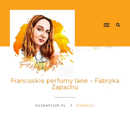
Francuskie perfumy lane – Fabryka
Zapachu
ZUZKAPISZE.PL
9/28/2021