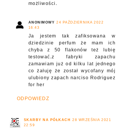
możliwości.
ANONIMOWY
24 PAŹDZIERNIKA 2022
16:43
Ja jestem tak zafiksowana w
dziedzinie perfum że mam ich
chyba z 50 flakonów też lubię
testować.z fabryki zapachu
zamawiam już od kilku lat jednego
co żałuję że został wycofany mój
ulubiony zapach narciso Rodriguez
for her
ODPOWIEDZ
SKARBY NA PÓŁKACH
28 WRZEŚNIA 2021
22:59