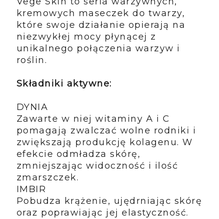
Vege Skin to seria warzywnych,
kremowych maseczek do twarzy,
które swoje działanie opierają na
niezwykłej mocy płynącej z
unikalnego połączenia warzyw i
roślin.
Składniki aktywne:
DYNIA
Zawarte w niej witaminy A i C
pomagają zwalczać wolne rodniki i
zwiększają produkcję kolagenu. W
efekcie odmładza skórę,
zmniejszając widoczność i ilość
zmarszczek.
IMBIR
Pobudza krążenie, ujędrniając skórę
oraz poprawiając jej elastyczność.