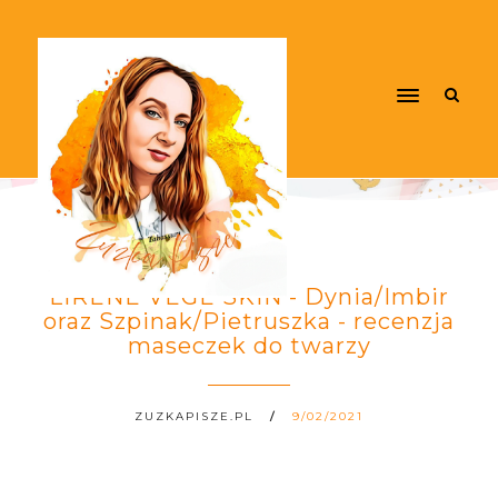
LIRENE VEGE SKIN - Dynia/Imbir
oraz Szpinak/Pietruszka - recenzja
maseczek do twarzy
ZUZKAPISZE.PL
9/02/2021