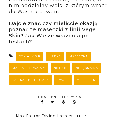
nim oddzielny wpis, z którym wrócę
do Was niebawem.
Dajcie znać czy mieliście okazję
poznać te maseczki z linii Vege
Skin? Jak Wasze wrażenia po
testach?
DYNIA IMBIR
LIRENE
MASECZKA
MASKA DO TWARZY
NOTINO
PIELĘGNACJA
SZPINAK PIETRUSZKA
TWARZ
VEGE SKIN
UDOSTĘPNIJ TEN WPIS:
Max Factor Divine Lashes - tusz