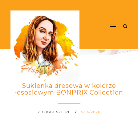
Sukienka dresowa w kolorze
łososiowym BONPRIX Collection
ZUZKAPISZE.PL
5/14/2020