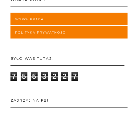
WSPÓŁPRACA
POLITYKA PRYWATNOŚCI
BYŁO WAS TUTAJ:
7
5
5
3
2
2
7
ZAJRZYJ NA FB!