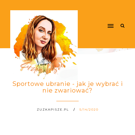
Sportowe ubranie - jak je wybrać i
nie zwariować?
ZUZKAPISZE.PL
5/14/2020