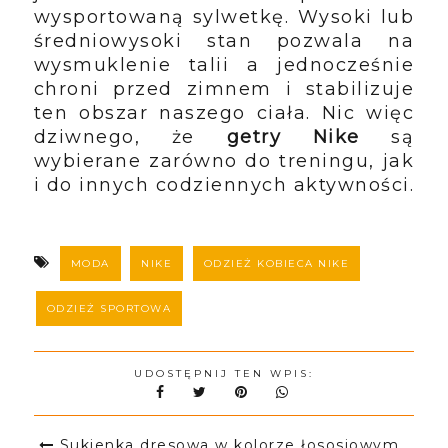
wysportowaną sylwetkę. Wysoki lub
średniowysoki stan pozwala na
wysmuklenie talii a jednocześnie
chroni przed zimnem i stabilizuje
ten obszar naszego ciała. Nic więc
dziwnego, że
getry Nike
są
wybierane zarówno do treningu, jak
i do innych codziennych aktywności.
MODA
NIKE
ODZIEŻ KOBIECA NIKE
ODZIEŻ SPORTOWA
UDOSTĘPNIJ TEN WPIS:
Sukienka dresowa w kolorze łososiowym