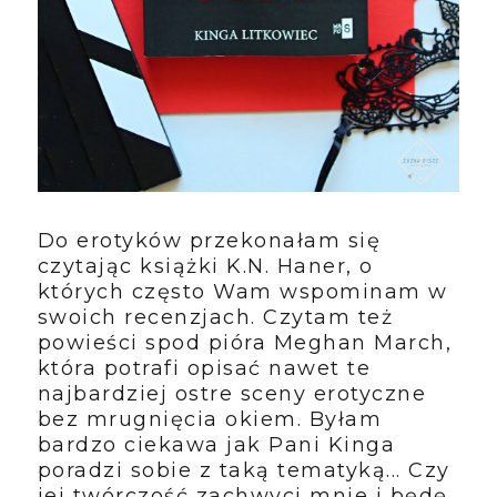
Do erotyków przekonałam się
czytając książki K.N. Haner, o
których często Wam wspominam w
swoich recenzjach. Czytam też
powieści spod pióra Meghan March,
która potrafi opisać nawet te
najbardziej ostre sceny erotyczne
bez mrugnięcia okiem. Byłam
bardzo ciekawa jak Pani Kinga
poradzi sobie z taką tematyką... Czy
jej twórczość zachwyci mnie i będę