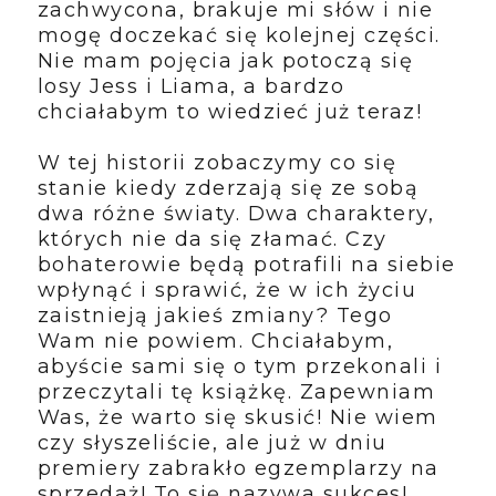
zachwycona, brakuje mi słów i nie
mogę doczekać się kolejnej części.
Nie mam pojęcia jak potoczą się
losy Jess i Liama, a bardzo
chciałabym to wiedzieć już teraz!
W tej historii zobaczymy co się
stanie kiedy zderzają się ze sobą
dwa różne światy. Dwa charaktery,
których nie da się złamać. Czy
bohaterowie będą potrafili na siebie
wpłynąć i sprawić, że w ich życiu
zaistnieją jakieś zmiany? Tego
Wam nie powiem. Chciałabym,
abyście sami się o tym przekonali i
przeczytali tę książkę. Zapewniam
Was, że warto się skusić! Nie wiem
czy słyszeliście, ale już w dniu
premiery zabrakło egzemplarzy na
sprzedaż! To się nazywa sukces!