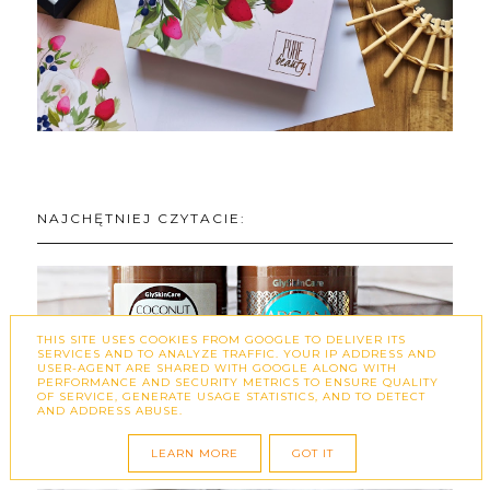
NAJCHĘTNIEJ CZYTACIE:
THIS SITE USES COOKIES FROM GOOGLE TO DELIVER ITS
SERVICES AND TO ANALYZE TRAFFIC. YOUR IP ADDRESS AND
USER-AGENT ARE SHARED WITH GOOGLE ALONG WITH
PERFORMANCE AND SECURITY METRICS TO ENSURE QUALITY
OF SERVICE, GENERATE USAGE STATISTICS, AND TO DETECT
COCONUT OIL COLLAGEN & KERATIN
AND ADDRESS ABUSE.
HAIR MASK / ARGAN OIL HAIR MASK -
GLYSKINCARE
LEARN MORE
GOT IT