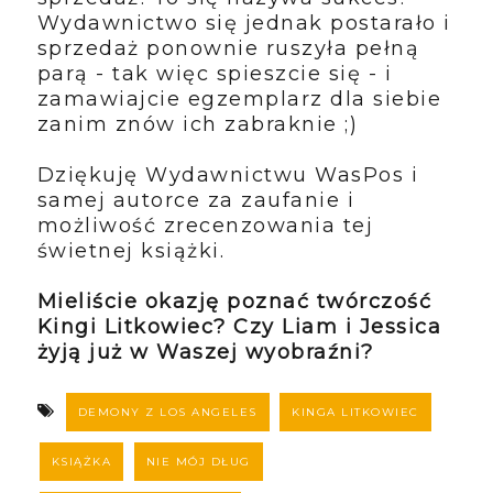
Wydawnictwo się jednak postarało i
sprzedaż ponownie ruszyła pełną
parą - tak więc spieszcie się - i
zamawiajcie egzemplarz dla siebie
zanim znów ich zabraknie ;)
Dziękuję Wydawnictwu WasPos i
samej autorce za zaufanie i
możliwość zrecenzowania tej
świetnej książki.
Mieliście okazję poznać twórczość
Kingi Litkowiec? Czy Liam i Jessica
żyją już w Waszej wyobraźni?
DEMONY Z LOS ANGELES
KINGA LITKOWIEC
KSIĄŻKA
NIE MÓJ DŁUG