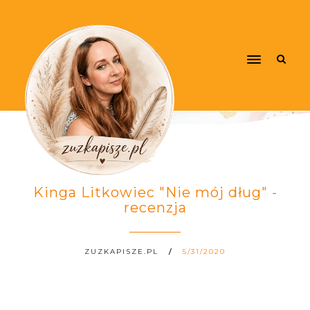
Kinga Litkowiec "Nie mój dług" -
recenzja
ZUZKAPISZE.PL
5/31/2020