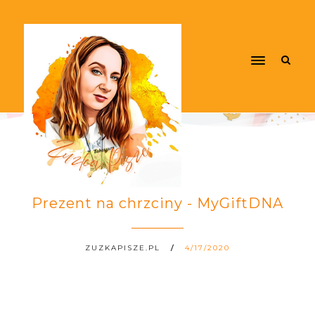
Prezent na chrzciny - MyGiftDNA
ZUZKAPISZE.PL
4/17/2020