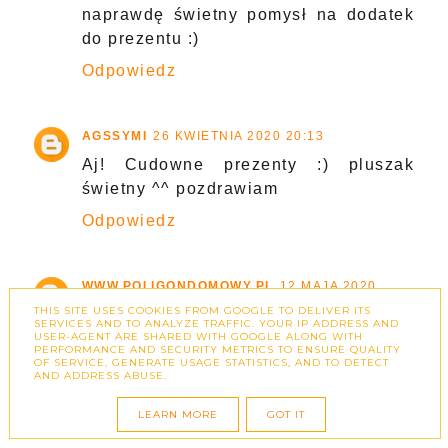
naprawdę świetny pomysł na dodatek
do prezentu :)
Odpowiedz
AGSSYMI
26 KWIETNIA 2020 20:13
Aj! Cudowne prezenty :) pluszak
świetny ^^ pozdrawiam
Odpowiedz
WWW.POLIGONDOMOWY.PL
12 MAJA 2020
00:49
THIS SITE USES COOKIES FROM GOOGLE TO DELIVER ITS
SERVICES AND TO ANALYZE TRAFFIC. YOUR IP ADDRESS AND
Dzięki za podpowiedzi, teraz u nas
USER-AGENT ARE SHARED WITH GOOGLE ALONG WITH
PERFORMANCE AND SECURITY METRICS TO ENSURE QUALITY
będzie sporo chrztów :)
OF SERVICE, GENERATE USAGE STATISTICS, AND TO DETECT
AND ADDRESS ABUSE.
Odpowiedz
LEARN MORE
GOT IT