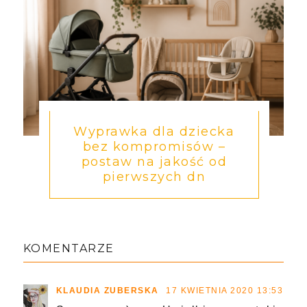
Wyprawka dla dziecka
bez kompromisów –
postaw na jakość od
pierwszych dn
KOMENTARZE
KLAUDIA ZUBERSKA
17 KWIETNIA 2020 13:53