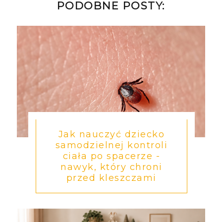
PODOBNE POSTY:
Jak nauczyć dziecko
samodzielnej kontroli
ciała po spacerze -
nawyk, który chroni
przed kleszczami