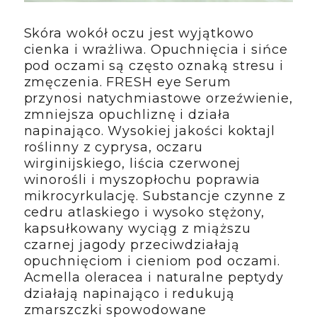
Skóra wokół oczu jest wyjątkowo
cienka i wrażliwa. Opuchnięcia i sińce
pod oczami są często oznaką stresu i
zmęczenia. FRESH eye Serum
przynosi natychmiastowe orzeźwienie,
zmniejsza opuchliznę i działa
napinająco. Wysokiej jakości koktajl
roślinny z cyprysa, oczaru
wirginijskiego, liścia czerwonej
winorośli i myszopłochu poprawia
mikrocyrkulację. Substancje czynne z
cedru atlaskiego i wysoko stężony,
kapsułkowany wyciąg z miąższu
czarnej jagody przeciwdziałają
opuchnięciom i cieniom pod oczami.
Acmella oleracea i naturalne peptydy
działają napinająco i redukują
zmarszczki spowodowane