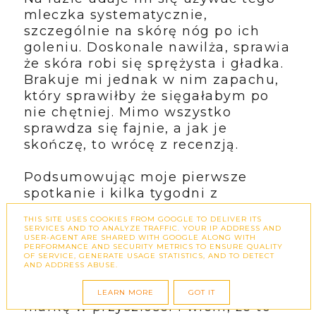
mleczka systematycznie,
szczególnie na skórę nóg po ich
goleniu. Doskonale nawilża, sprawia
że skóra robi się sprężysta i gładka.
Brakuje mi jednak w nim zapachu,
który sprawiłby że sięgałabym po
nie chętniej. Mimo wszystko
sprawdza się fajnie, a jak je
skończę, to wrócę z recenzją.
Podsumowując moje pierwsze
spotkanie i kilka tygodni z
kosmetykami RINGANA jestem pod
THIS SITE USES COOKIES FROM GOOGLE TO DELIVER ITS
wielkim wrażeniem. Kosmetyki
SERVICES AND TO ANALYZE TRAFFIC. YOUR IP ADDRESS AND
USER-AGENT ARE SHARED WITH GOOGLE ALONG WITH
fajnie się sprawdzają, mają dobre
PERFORMANCE AND SECURITY METRICS TO ENSURE QUALITY
składy, i przepiękne - dbające o
OF SERVICE, GENERATE USAGE STATISTICS, AND TO DETECT
AND ADDRESS ABUSE.
środowisko opakowania. Wszystko
to sprawia, że chętniej sięgnę po tę
LEARN MORE
GOT IT
markę w przyszłości i wiem, że to