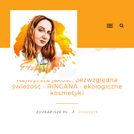
Najwyższa jakość, bezwzględna
świeżość - RINGANA - ekologiczne
kosmetyki
ZUZKAPISZE.PL
2/20/2019