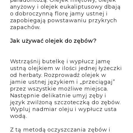
anyżowy i olejek eukaliptusowy dbają
o dobroczynną florę jamy ustnej i
zapobiegają powstawaniu przykrych
zapachów.
Jak używać olejek do zębów?
Wstrząśnij butelkę i wypłucz jamę
ustną olejkiem w ilości jednej łyżeczki
od herbaty. Rozprowadź olejek w
jamie ustnej językiem i „przeciągaj”
przez wszystkie możliwe miejsca.
Następnie delikatnie umyj zęby i
język zwilżoną szczoteczką do zębów.
Wypluj nadmiar oleju i wypłucz usta
wodą.
Z tą metodą oczyszczania zębów i