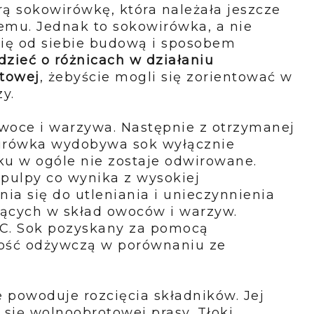
ą sokowirówkę, która należała jeszcze
temu. Jednak to sokowirówka, a nie
 się od siebie budową i sposobem
ieć o różnicach w działaniu
otowej
, żebyście mogli się zorientować w
zy.
owoce i warzywa. Następnie z otrzymanej
irówka
wydobywa sok wyłącznie
oku w ogóle nie zostaje odwirowane.
pulpy co wynika z wysokiej
nia się
do utleniania i unieczynnienia
cych w skład owoców i warzyw.
 C. Sok pozyskany za pomocą
tość odżywczą w porównaniu ze
 powoduje rozcięcia składników. Jej
się wolnoobrotowej prasy. Tłoki