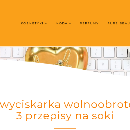
KOSMETYKI
MODA
PERFUMY
PURE BEA
wyciskarka wolnoobroto
3 przepisy na soki