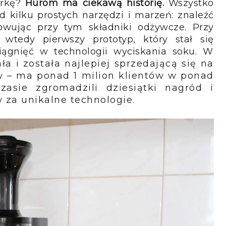
arkę?
Hurom ma ciekawą historię.
Wszystko
d kilku prostych narzędzi i marzeń: znaleźć
wując przy tym składniki odżywcze. Przy
wtedy pierwszy prototyp, który stał się
iągnięć w technologii wyciskania soku.
W
ła i została najlepiej sprzedającą się na
w – ma ponad 1 milion klientów w ponad
asie zgromadzili dziesiątki nagród i
 za unikalne technologie.