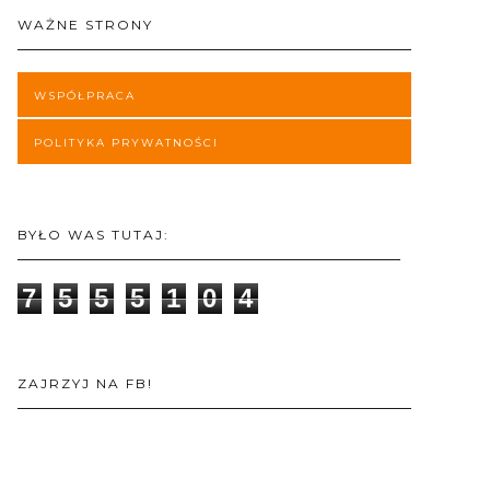
WAŻNE STRONY
WSPÓŁPRACA
POLITYKA PRYWATNOŚCI
BYŁO WAS TUTAJ:
7
5
5
5
1
0
4
ZAJRZYJ NA FB!