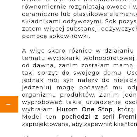
równomiernie rozgniatają owoce i 
ceramiczne lub plastikowe elementy
składnikami odżywczymi. Sok pozys
zatem więcej substancji odżywczy
pomocą sokowirówki.
A więc skoro różnice w działaniu
tematu wyciskarki wolnoobrotowej
od dawna, zanim zostałam mamą po
taki sprzęt do swojego domu. Os
jednak mój syn należy do niejadk
jedzeniu) mogę podawać mu odpo
organizmu produktów. Zanim jedn
wypróbować takie urządzenie osob
wybrałam
Hurom One Stop
, któr
Model ten
pochodzi
z serii Prem
zaprojektowana, aby zapewnić klientom