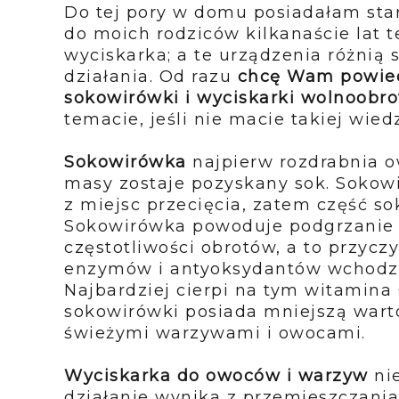
Do tej pory w domu posiadałam star
do moich rodziców kilkanaście lat 
wyciskarka; a te urządzenia różnią
działania. Od razu
chcę Wam powiedz
sokowirówki i wyciskarki wolnoobr
temacie, jeśli nie macie takiej wied
Sokowirówka
najpierw rozdrabnia 
masy zostaje pozyskany sok.
Sokow
z miejsc przecięcia, zatem część s
Sokowirówka powoduje podgrzanie 
częstotliwości obrotów, a to przyczy
enzymów i antyoksydantów wchodzą
Najbardziej cierpi na tym witamina
sokowirówki posiada mniejszą war
świeżymi warzywami i owocami.
Wyciskarka do owoców i warzyw
nie
działanie wynika z przemieszczania 