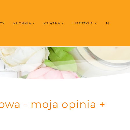
UTY
KUCHNIA
KSIĄŻKA
LIFESTYLE
wa - moja opinia +