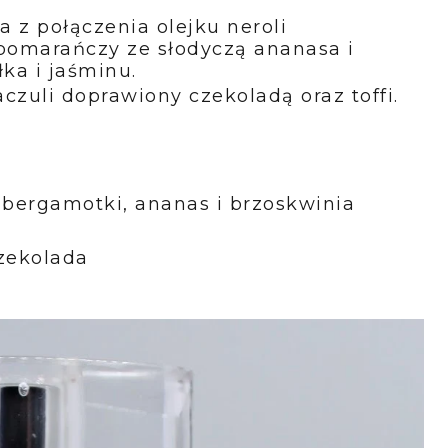
z połączenia olejku neroli
pomarańczy ze słodyczą ananasa i
ka i jaśminu.
zuli doprawiony czekoladą oraz toffi.
 z bergamotki, ananas i brzoskwinia
czekolada