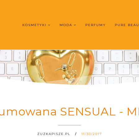
KOSMETYKI
MODA
PERFUMY
PURE BEA
fumowana SENSUAL - 
ZUZKAPISZE.PL
11/30/2017