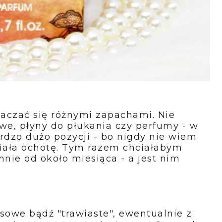
taczać się różnymi zapachami. Nie
we, płyny do płukania czy perfumy - w
zo dużo pozycji - bo nigdy nie wiem
iała ochotę. Tym razem chciałabym
nie od około miesiąca - a jest nim
usowe bądź "trawiaste", ewentualnie z