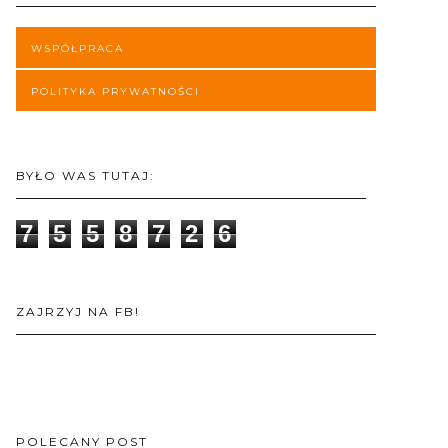
WSPÓŁPRACA
POLITYKA PRYWATNOŚCI
BYŁO WAS TUTAJ:
7
5
5
8
7
2
6
ZAJRZYJ NA FB!
POLECANY POST