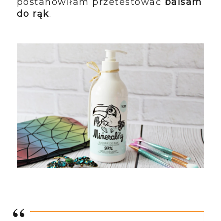
postanowiłam przetestować
balsam
do rąk
.