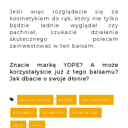
Jeśli więc rozglądacie się za
kosmetykiem do rąk, który nie tylko
będzie ładnie wyglądał czy
pachniał, szukacie działania
skutecznego - polecam
zainwestować w ten balsam.
Znacie markę YOPE? A może
korzystałyście już z tego balsamu?
Jak dbacie o swoje dłonie?
BALSAM DO RĄK
DŁONIE
ECO AND WELL
ECO&WELL
KOSMETYKI
KREM DO RĄK
RĘCE
YOPE