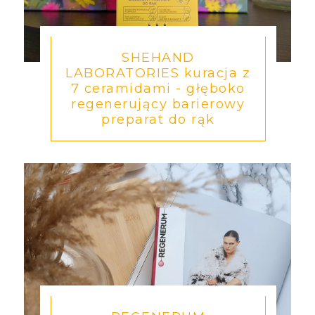
SHEHAND
LABORATORIES kuracja z
7 ceramidami - głęboko
regenerujący barierowy
preparat do rąk