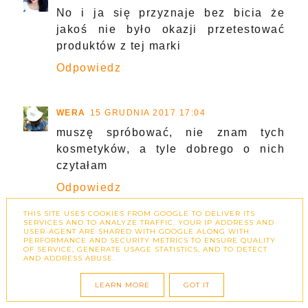
No i ja się przyznaje bez bicia że
jakoś nie było okazji przetestować
produktów z tej marki
Odpowiedz
WERA
15 GRUDNIA 2017 17:04
muszę spróbować, nie znam tych
kosmetyków, a tyle dobrego o nich
czytałam
Odpowiedz
THIS SITE USES COOKIES FROM GOOGLE TO DELIVER ITS
SERVICES AND TO ANALYZE TRAFFIC. YOUR IP ADDRESS AND
USER-AGENT ARE SHARED WITH GOOGLE ALONG WITH
KLAUDIA ANNA
15 GRUDNIA 2017 20:23
PERFORMANCE AND SECURITY METRICS TO ENSURE QUALITY
OF SERVICE, GENERATE USAGE STATISTICS, AND TO DETECT
Nie słyszałam nigdy o nim, kusisz
AND ADDRESS ABUSE.
dziewczyno :)
LEARN MORE
GOT IT
Odpowiedz