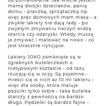
od pomalowania. Jak wiecie jestem
mamą dwójki dzieciaków, panią
domu - praczką, sprzątaczką itp.
więc prac domowych mam masę - a
zwykłe lakiery nie dają rady - po
zwykłym zmywaniu naczyń widzę
otarcia czy odpryski. Wtedy muszę
je zmywać i malować na nowo - co
jest strasznie irytujące.
Lakiery JOKO zamknięte są w
zgrabnych buteleczkach o
nietypowym kształcie - od razu
rzucają się w oczy. Są pojemne -
mieści się w nich aż 10 ml lakieru -
więc dla osoby, która maluje
pazurki tylko sobie - taka butelka
starczy z pewnością na bardzo
długo. Pędzelki są bardzo fajne -