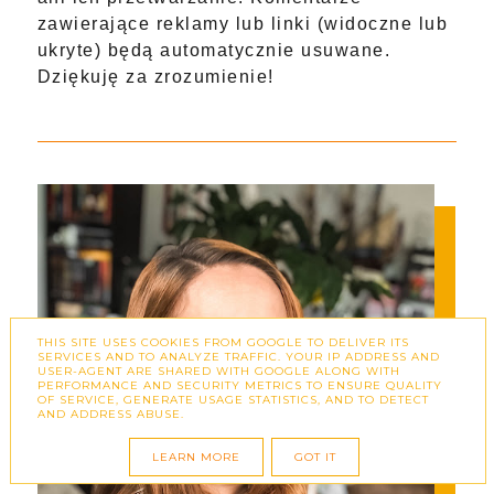
zawierające reklamy lub linki (widoczne lub
ukryte) będą automatycznie usuwane.
Dziękuję za zrozumienie!
THIS SITE USES COOKIES FROM GOOGLE TO DELIVER ITS
SERVICES AND TO ANALYZE TRAFFIC. YOUR IP ADDRESS AND
USER-AGENT ARE SHARED WITH GOOGLE ALONG WITH
PERFORMANCE AND SECURITY METRICS TO ENSURE QUALITY
OF SERVICE, GENERATE USAGE STATISTICS, AND TO DETECT
AND ADDRESS ABUSE.
LEARN MORE
GOT IT