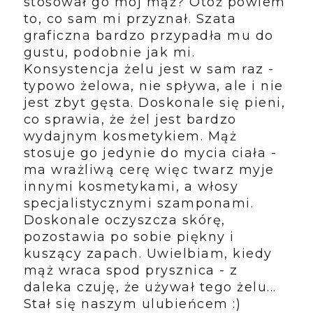
stosował go mój mąż? Otóż powiem
to, co sam mi przyznał. Szata
graficzna bardzo przypadła mu do
gustu, podobnie jak mi.
Konsystencja żelu jest w sam raz -
typowo żelowa, nie spływa, ale i nie
jest zbyt gęsta. Doskonale się pieni,
co sprawia, że żel jest bardzo
wydajnym kosmetykiem. Mąż
stosuje go jedynie do mycia ciała -
ma wrażliwą cerę więc twarz myje
innymi kosmetykami, a włosy
specjalistycznymi szamponami.
Doskonale oczyszcza skórę,
pozostawia po sobie piękny i
kuszący zapach. Uwielbiam, kiedy
mąż wraca spod prysznica - z
daleka czuję, że używał tego żelu...
Stał się naszym ulubieńcem :)