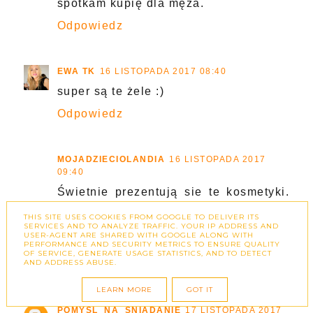
spotkam kupię dla męża.
Odpowiedz
EWA TK
16 LISTOPADA 2017 08:40
super są te żele :)
Odpowiedz
MOJADZIECIOLANDIA
16 LISTOPADA 2017
09:40
Świetnie prezentują sie te kosmetyki.
Wcześniej nigdzie ich nie widziałam.
THIS SITE USES COOKIES FROM GOOGLE TO DELIVER ITS
Myślę ze musze pokazać je mężowi.
SERVICES AND TO ANALYZE TRAFFIC. YOUR IP ADDRESS AND
USER-AGENT ARE SHARED WITH GOOGLE ALONG WITH
Napewno go zainteresują
PERFORMANCE AND SECURITY METRICS TO ENSURE QUALITY
OF SERVICE, GENERATE USAGE STATISTICS, AND TO DETECT
AND ADDRESS ABUSE.
Odpowiedz
LEARN MORE
GOT IT
POMYSL_NA_SNIADANIE
17 LISTOPADA 2017