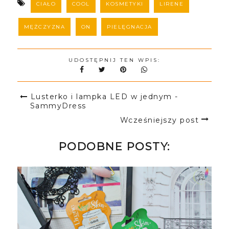
CIAŁO
COOL
KOSMETYKI
LIRENE
MĘŻCZYZNA
ON
PIELĘGNACJA
UDOSTĘPNIJ TEN WPIS:
Lusterko i lampka LED w jednym -
SammyDress
Wcześniejszy post
PODOBNE POSTY: