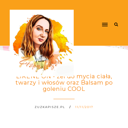
LIRENE ON - żel do mycia ciała,
twarzy i włosów oraz Balsam po
goleniu COOL
ZUZKAPISZE.PL
11/11/2017