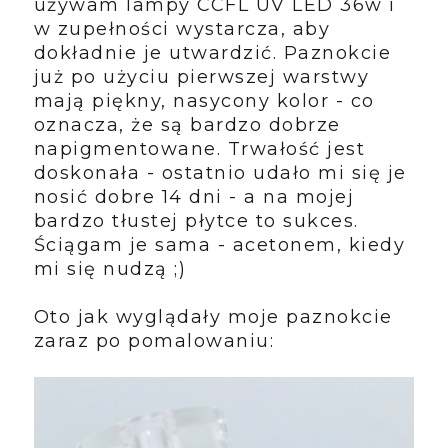
używam lampy CCFL UV LED 36w i
w zupełności wystarcza, aby
dokładnie je utwardzić. Paznokcie
już po użyciu pierwszej warstwy
mają piękny, nasycony kolor - co
oznacza, że są bardzo dobrze
napigmentowane. Trwałość jest
doskonała - ostatnio udało mi się je
nosić dobre 14 dni - a na mojej
bardzo tłustej płytce to sukces.
Ściągam je sama - acetonem, kiedy
mi się nudzą ;)
Oto jak wyglądały moje paznokcie
zaraz po pomalowaniu: