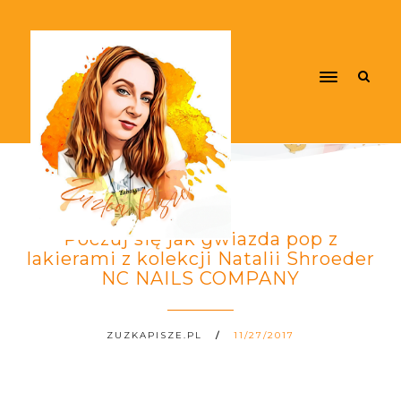
Poczuj się jak gwiazda pop z
lakierami z kolekcji Natalii Shroeder
NC NAILS COMPANY
ZUZKAPISZE.PL
11/27/2017