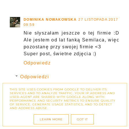
DOMINIKA NOWAKOWSKA
27 LISTOPADA 2017
09:59
Nie słyszałam jeszcze o tej firmie :D
Ale jestem od lat fanką Semilaca, więc
pozostanę przy swojej firmie <3
Super post, świetne zdjęcia :)
Odpowiedz
Odpowiedzi
ZUZKAPISZE.PL
27 LISTOPADA 2017
THIS SITE USES COOKIES FROM GOOGLE TO DELIVER ITS
10:20
SERVICES AND TO ANALYZE TRAFFIC. YOUR IP ADDRESS AND
USER-AGENT ARE SHARED WITH GOOGLE ALONG WITH
PERFORMANCE AND SECURITY METRICS TO ENSURE QUALITY
Ja Semilaca nie mogę używać -
OF SERVICE, GENERATE USAGE STATISTICS, AND TO DETECT
uczula mnie.
AND ADDRESS ABUSE.
LEARN MORE
GOT IT
ODPOWIEDZ