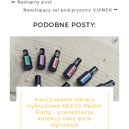
Następny post
Nawilżający żel pod prysznic VIANEK
PODOBNE POSTY:
Kauczukowe lakiery
hybrydowe NEESS Pastel
Party - prezentacja
kolekcji oraz dwie
stylizacje