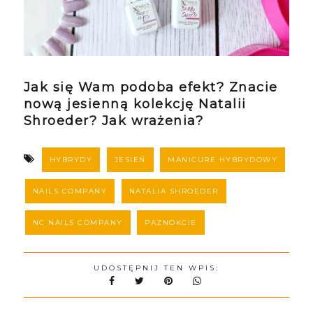
Jak się Wam podoba efekt? Znacie
nową jesienną kolekcję Natalii
Shroeder? Jak wrażenia?
HYBRYDY
JESIEŃ
MANICURE HYBRYDOWY
NAILS COMPANY
NATALIA SHROEDER
NC NAILS COMPANY
PAZNOKCIE
UDOSTĘPNIJ TEN WPIS: