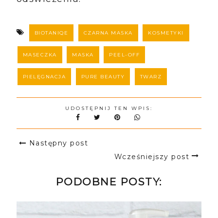
BIOTANIQE
CZARNA MASKA
KOSMETYKI
MASECZKA
MASKA
PEEL-OFF
PIELĘGNACJA
PURE BEAUTY
TWARZ
UDOSTĘPNIJ TEN WPIS:
Następny post
Wcześniejszy post
PODOBNE POSTY: