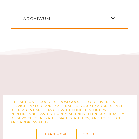
ARCHIWUM
THIS SITE USES COOKIES FROM GOOGLE TO DELIVER ITS
FACEBOOK
INSTAGRAM
SERVICES AND TO ANALYZE TRAFFIC. YOUR IP ADDRESS AND
USER-AGENT ARE SHARED WITH GOOGLE ALONG WITH
PERFORMANCE AND SECURITY METRICS TO ENSURE QUALITY
OF SERVICE, GENERATE USAGE STATISTICS, AND TO DETECT
AND ADDRESS ABUSE.
COPYRIGHT ©
ZUZKA PISZE – BLOG O MODZIE,
KSIĄŻKACH, KOSMETYKACH I CODZIENNOŚCI
LEARN MORE
GOT IT
BLOG DESIGN:
KAROGRAFIA.PL