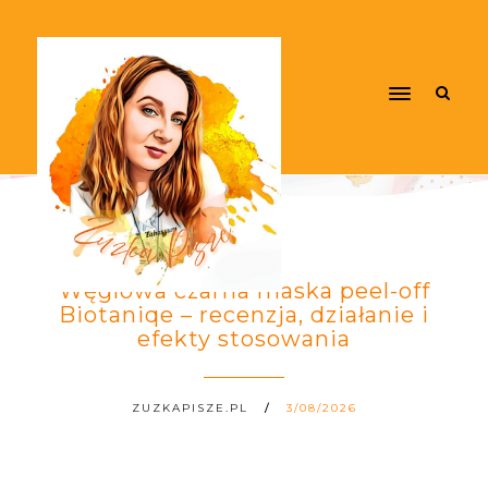
Węglowa czarna maska peel-off
Biotaniqe – recenzja, działanie i
efekty stosowania
ZUZKAPISZE.PL
3/08/2026