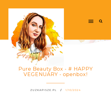
Pure Beauty Box - # HAPPY
VEGENUARY - openbox!
ZUZKAPISZE.PL
1/10/2024