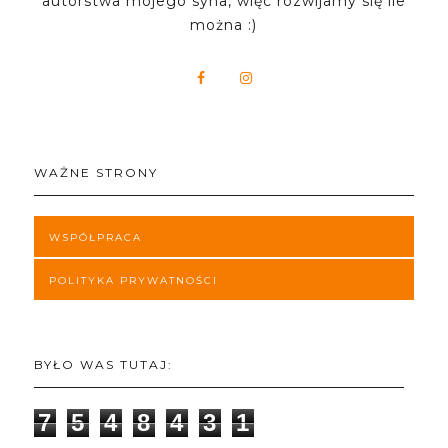
autorstwa mojego syna, więc rozwijamy się ile
można :)
WAŻNE STRONY
WSPÓŁPRACA
POLITYKA PRYWATNOŚCI
BYŁO WAS TUTAJ:
7
5
4
8
4
3
1