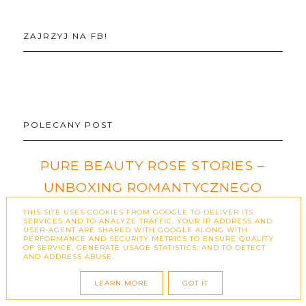
ZAJRZYJ NA FB!
POLECANY POST
PURE BEAUTY ROSE STORIES –
UNBOXING ROMANTYCZNEGO
BOXA PEŁNEGO KOSMETYCZNYCH
THIS SITE USES COOKIES FROM GOOGLE TO DELIVER ITS
SERVICES AND TO ANALYZE TRAFFIC. YOUR IP ADDRESS AND
NOWOŚCI
USER-AGENT ARE SHARED WITH GOOGLE ALONG WITH
PERFORMANCE AND SECURITY METRICS TO ENSURE QUALITY
OF SERVICE, GENERATE USAGE STATISTICS, AND TO DETECT
AND ADDRESS ABUSE.
Współpraca barterowa - autor: Jakub Lewczuk
Uwielbiam kosmetyczne boxy, ponieważ
LEARN MORE
GOT IT
pozwalają odkrywać nowe marki i produk…