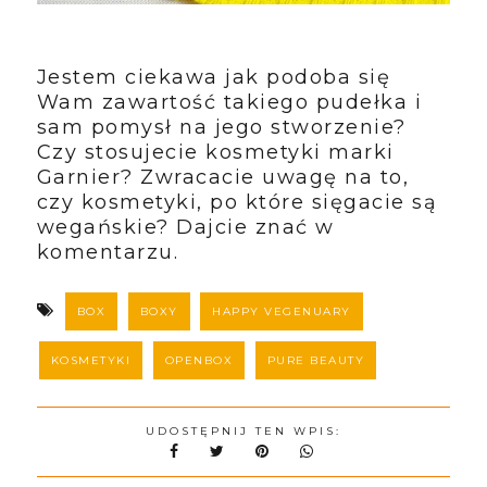
Jestem ciekawa jak podoba się
Wam zawartość takiego pudełka i
sam pomysł na jego stworzenie?
Czy stosujecie kosmetyki marki
Garnier? Zwracacie uwagę na to,
czy kosmetyki, po które sięgacie są
wegańskie? Dajcie znać w
komentarzu.
BOX
BOXY
HAPPY VEGENUARY
KOSMETYKI
OPENBOX
PURE BEAUTY
UDOSTĘPNIJ TEN WPIS: