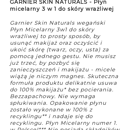
GARNIER SKIN NATURALS - Płyn
micelarny 3 w 1 do skóry wrażliwej
Garnier Skin Naturals wegański
Płyn Micelarny 3w1 do skóry
wrażliwej to prosty sposób, by
usunąć makijaż oraz oczyścić i
ukoić skórę (twarz, oczy, usta) za
pomocą jednego gestu. Nie musisz
już trzeć, by pozbyć się
zanieczyszczeń i makijażu - micele
wiążą je niczym magnes. Skuteczna
formuła produktu delikatnie usuwa
do 100% makijażu* bez pocierania.
Bezzapachowy. Nie wymaga
spłukiwania. Opakowanie płynu
zostało wykonane w 100% z
recyklingu** i nadaje się do
recyklingu. Płyn Micelarny numer 1.
w Polsce!*** Nie posiada składników