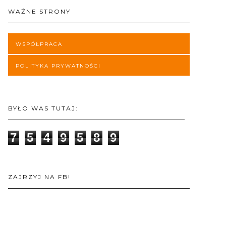
WAŻNE STRONY
WSPÓŁPRACA
POLITYKA PRYWATNOŚCI
BYŁO WAS TUTAJ:
7
5
4
9
5
8
9
ZAJRZYJ NA FB!