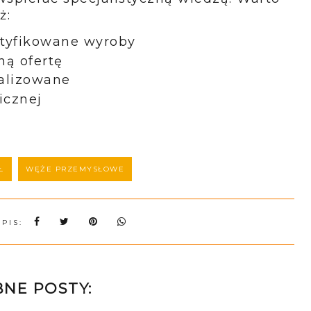
ż:
rtyfikowane wyroby
ną ofertę
alizowane
icznej
Ł
WĘŻE PRZEMYSŁOWE
WPIS:
NE POSTY: