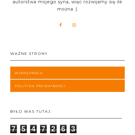
autorstwa mojego syna, więc rozwijamy się ile
można :)
WAŻNE STRONY
WSPÓŁPRACA
POLITYKA PRYWATNOŚCI
BYŁO WAS TUTAJ:
7
5
4
7
2
6
3