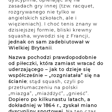
zasadach gry innej (tzw. racquet,
rozgrywanego nie tylko w
angielskich szkołach, ale i
więzieniach). I choć tenis znany w
dzisiejszej formie, bliski krewny
squasha, wywodzi się z Francji,
jednak on sam zadebiutował w
Wielkiej Brytanii
.
Nazwa pochodzi prawdopodobnie
od piłeczki, która zamiast wracać do
uderzającego – jak to dzieje się
współcześnie – „rozgniatała” się na
ścianie
; stąd squash, czyli po
przetłumaczeniu na polski
„miazga”, „miażdżyć”, „gnieść”.
Dopiero po kilkunastu latach, a
dokładniej w 1864 r., zyskał miano
dyscypliny sportowej.
Na ten czas