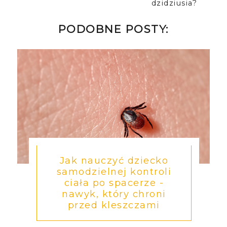
dzidziusia?
PODOBNE POSTY:
Jak nauczyć dziecko
samodzielnej kontroli
ciała po spacerze -
nawyk, który chroni
przed kleszczami