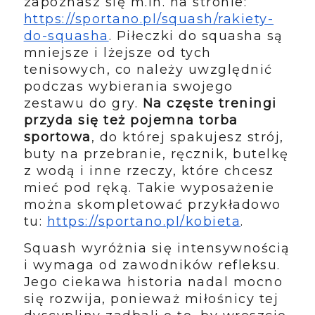
zapoznasz się m.in. na stronie:
https://sportano.pl/squash/rakiety-
do-squasha
. Piłeczki do squasha są
mniejsze i lżejsze od tych
tenisowych, co należy uwzględnić
podczas wybierania swojego
zestawu do gry.
Na częste treningi
przyda się też pojemna torba
sportowa
, do której spakujesz strój,
buty na przebranie, ręcznik, butelkę
z wodą i inne rzeczy, które chcesz
mieć pod ręką. Takie wyposażenie
można skompletować przykładowo
tu:
https://sportano.pl/kobieta
.
Squash wyróżnia się intensywnością
i wymaga od zawodników refleksu.
Jego ciekawa historia nadal mocno
się rozwija, ponieważ miłośnicy tej