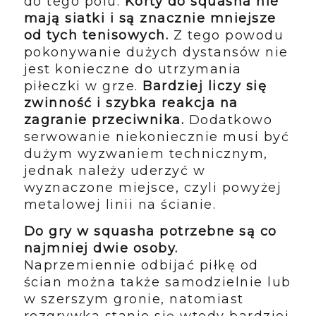
do tego polu.
Korty do squasha nie
mają siatki i są znacznie mniejsze
od tych tenisowych.
Z tego powodu
pokonywanie dużych dystansów nie
jest konieczne do utrzymania
piłeczki w grze.
Bardziej liczy się
zwinność i szybka reakcja na
zagranie przeciwnika.
Dodatkowo
serwowanie niekoniecznie musi być
dużym wyzwaniem technicznym,
jednak należy uderzyć w
wyznaczone miejsce, czyli powyżej
metalowej linii na ścianie.
Do gry w squasha potrzebne są co
najmniej dwie osoby.
Naprzemiennie odbijać piłkę od
ścian można także samodzielnie lub
w szerszym gronie, natomiast
rozgrywka stanie się wtedy bardziej