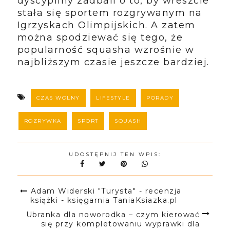
dyscypliny zadbali o to, by wreszcie
stała się sportem rozgrywanym na
Igrzyskach Olimpijskich. A zatem
można spodziewać się tego, że
popularność squasha wzrośnie w
najbliższym czasie jeszcze bardziej.
CZAS WOLNY
LIFESTYLE
PORADY
ROZRYWKA
SPORT
SQUASH
UDOSTĘPNIJ TEN WPIS:
Adam Widerski "Turysta" - recenzja
książki - księgarnia TaniaKsiazka.pl
Ubranka dla noworodka – czym kierować
się przy kompletowaniu wyprawki dla