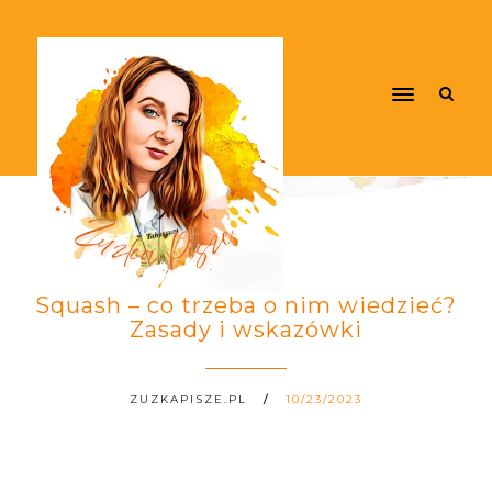
Squash – co trzeba o nim wiedzieć?
Zasady i wskazówki
ZUZKAPISZE.PL
10/23/2023