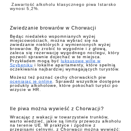
Zawartość alkoholu klasycznego piwa Istarsko
wynosi 5,2%.
Zwiedzanie browarów w Chorwacji
Będąc niedaleko wspomnianych wyżej
miejscowościach, można wybrać się na
zwiedzanie niektórych z wymienionych wyżej
browarów. By zrobić to wygodnie i z głową,
zaleca się rezerwację wygodnego noclegu, który
pozwoli sprawnie dojechać w te miejsca.
Przykładem mogą być
luksusowe wille w
Szybeniku
i lokalne apartamenty, które spełnią
oczekiwania najbardziej wymagających turystów.
Możesz też poznać cechy chorwackich piw
oceniając je online
. Sprawdź wszystkie dostępne
produkty alkoholowe, które pokochali turyści po
wizycie w HR.
Ile piwa można wywieść z Chorwacji?
Wracając z wakacji w towarzystwie trunków,
warto wiedzieć, jakie są limity przewozu alkoholu
na terenie UE. W praktyce i zgodnie z
przepisami celnymi, z Chorwacji można wywieźć: