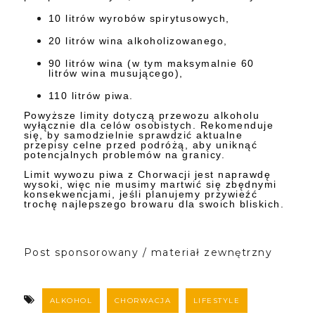
10 litrów wyrobów spirytusowych,
20 litrów wina alkoholizowanego,
90 litrów wina (w tym maksymalnie 60
litrów wina musującego),
110 litrów piwa.
Powyższe limity dotyczą przewozu alkoholu
wyłącznie dla celów osobistych. Rekomenduje
się, by samodzielnie sprawdzić aktualne
przepisy celne przed podróżą, aby uniknąć
potencjalnych problemów na granicy.
Limit wywozu piwa z Chorwacji jest naprawdę
wysoki, więc nie musimy martwić się zbędnymi
konsekwencjami, jeśli planujemy przywieźć
trochę najlepszego browaru dla swoich bliskich.
Post sponsorowany / materiał zewnętrzny
ALKOHOL
CHORWACJA
LIFESTYLE