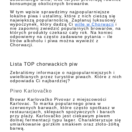
konsumpcję okolicznych browarów.
W tym wpisie sprawdzimy najpopularniejsze
lokalne piwa i ustalimy, które z nich cieszą się
największą popularnością. Zaplanuj luksusowy
wypoczynek, który dadzą Ci
wille w Chorwacji
i
nie zapomnij zwiedzić popularnych browarów, na
których produkty czekasz cały rok. Na koniec
odpowiemy na często zadawane pytania – ile
litrów alkoholu i piwa można wywieźć z
Chorwacji.
Lista TOP chorwackich piw
Zebraliśmy informacje o najpopularniejszych i
uwielbianych przez turystów piwach. Które z nich
odpowiada Ci najbardziej?
Piwo Karlovačko
Browar Karlovačko Pivovar z miejscowości
Karlovac. To marka popularnego piwa w
czerwonych barwach, które często spotkasz w
restauracjach, sklepach spożywczych i barach
przy plaży. Karlovačko jest ciekawym piwem
dolnej fermentacji typu lager. Charakteryzuje się
umiarkowanie gorzkim smakiem oraz złoto-żółtą
barwą.