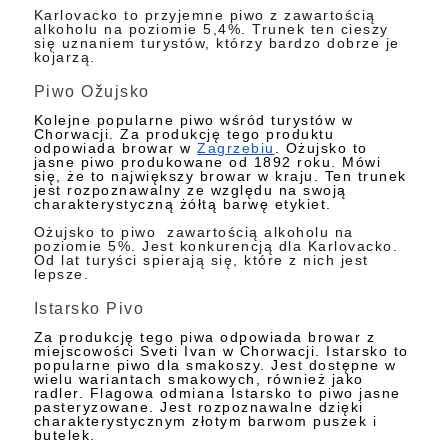
Karlovacko to przyjemne piwo z zawartością
alkoholu na poziomie 5,4%. Trunek ten cieszy
się uznaniem turystów, którzy bardzo dobrze je
kojarzą.
Piwo Ožujsko
Kolejne popularne piwo wśród turystów w
Chorwacji. Za produkcję tego produktu
odpowiada browar w
Zagrzebiu
. Ożujsko to
jasne piwo produkowane od 1892 roku. Mówi
się, że to największy browar w kraju. Ten trunek
jest rozpoznawalny ze względu na swoją
charakterystyczną żółtą barwę etykiet.
Ożujsko to piwo zawartością alkoholu na
poziomie 5%. Jest konkurencją dla Karlovacko.
Od lat turyści spierają się, które z nich jest
lepsze.
Istarsko Pivo
Za produkcję tego piwa odpowiada browar z
miejscowości Sveti Ivan w Chorwacji. Istarsko to
popularne piwo dla smakoszy. Jest dostępne w
wielu wariantach smakowych, również jako
radler. Flagowa odmiana Istarsko to piwo jasne
pasteryzowane. Jest rozpoznawalne dzięki
charakterystycznym złotym barwom puszek i
butelek.