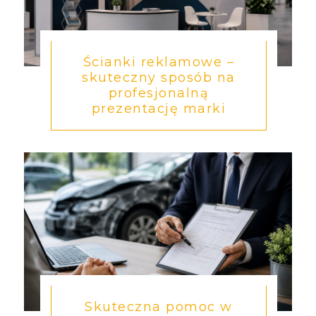
Ścianki reklamowe –
skuteczny sposób na
profesjonalną
prezentację marki
Skuteczna pomoc w