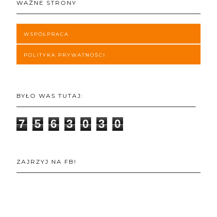
WAŻNE STRONY
WSPÓŁPRACA
POLITYKA PRYWATNOŚCI
BYŁO WAS TUTAJ:
7
5
6
3
0
3
0
ZAJRZYJ NA FB!