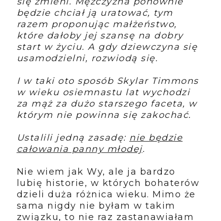
się zmieni. Mężczyzna ponownie
będzie chciał ją uratować, tym
razem proponując małżeństwo,
które dałoby jej szansę na dobry
start w życiu. A gdy dziewczyna się
usamodzielni, rozwiodą się.
I w taki oto sposób Skylar Timmons
w wieku osiemnastu lat wychodzi
za mąż za dużo starszego faceta, w
którym nie powinna się zakochać.
Ustalili jedną zasadę:
nie będzie
całowania panny młodej
.
Nie wiem jak Wy, ale ja bardzo
lubię historie, w których bohaterów
dzieli duża różnica wieku. Mimo że
sama nigdy nie byłam w takim
związku, to nie raz zastanawiałam