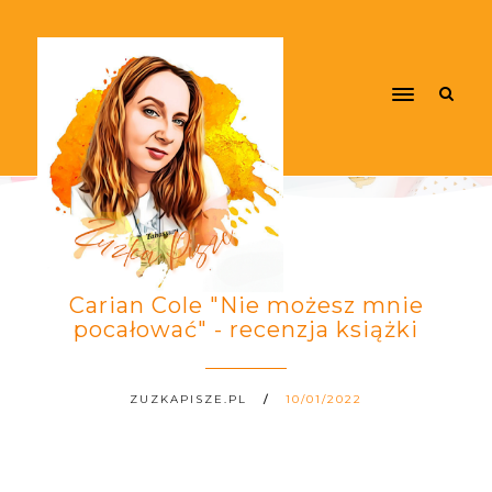
Carian Cole "Nie możesz mnie
pocałować" - recenzja książki
ZUZKAPISZE.PL
10/01/2022