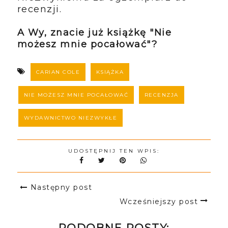
recenzji.
A Wy, znacie już książkę "Nie
możesz mnie pocałować"?
CARIAN COLE
KSIĄŻKA
NIE MOŻESZ MNIE POCAŁOWAĆ
RECENZJA
WYDAWNICTWO NIEZWYKŁE
UDOSTĘPNIJ TEN WPIS:
Następny post
Wcześniejszy post
PODOBNE POSTY: