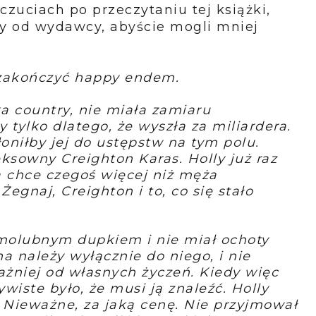
uciach po przeczytaniu tej książki,
y od wydawcy, abyście mogli mniej
ę zakończyć happy endem.
a country, nie miała zamiaru
y tylko dlatego, że wyszła za miliardera.
oniłby jej do ustępstw na tym polu.
ksowny Creighton Karas. Holly już raz
a chce czegoś więcej niż męża
: Żegnaj, Creighton i to, co się stało
amolubnym dupkiem i nie miał ochoty
na należy wyłącznie do niego, i nie
ażniej od własnych życzeń. Kiedy więc
ywiste było, że musi ją znaleźć. Holly
m. Nieważne, za jaką cenę. Nie przyjmował