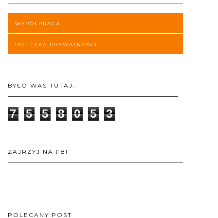
WSPÓŁPRACA
POLITYKA PRYWATNOŚCI
BYŁO WAS TUTAJ:
7
5
5
8
0
5
3
ZAJRZYJ NA FB!
POLECANY POST