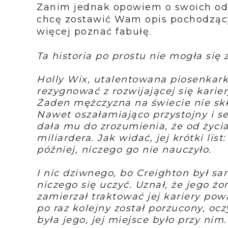
Zanim jednak opowiem o swoich odcz
chcę zostawić Wam opis pochodząc
więcej poznać fabułę.
Ta historia po prostu nie mogła si
Holly Wix, utalentowana piosenkark
rezygnować z rozwijającej się karier
Żaden mężczyzna na świecie nie skł
Nawet oszałamiająco przystojny i se
dała mu do zrozumienia, że od życi
miliardera. Jak widać, jej krótki list
później, niczego go nie nauczyło.
I nic dziwnego, bo Creighton był s
niczego się uczyć. Uznał, że jego żo
zamierzał traktować jej kariery pow
po raz kolejny został porzucony, ocz
była jego, jej miejsce było przy ni