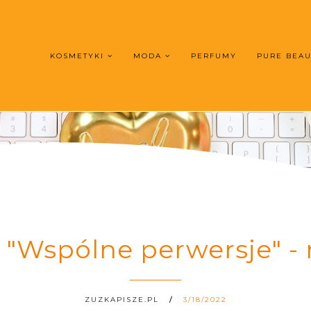
KOSMETYKI
MODA
PERFUMY
PURE BEA
Wspólne perwersje" - r
ZUZKAPISZE.PL
3/18/2022