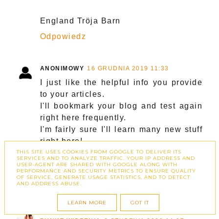
England Tröja Barn
Odpowiedz
ANONIMOWY
16 GRUDNIA 2019 11:33
I just like the helpful info you provide
to your articles.
I'll bookmark your blog and test again
right here frequently.
I'm fairly sure I'll learn many new stuff
right here!
THIS SITE USES COOKIES FROM GOOGLE TO DELIVER ITS
Best of luck for the following!
SERVICES AND TO ANALYZE TRAFFIC. YOUR IP ADDRESS AND
Roma Trøje
USER-AGENT ARE SHARED WITH GOOGLE ALONG WITH
PERFORMANCE AND SECURITY METRICS TO ENSURE QUALITY
OF SERVICE, GENERATE USAGE STATISTICS, AND TO DETECT
Odpowiedz
AND ADDRESS ABUSE.
LEARN MORE
GOT IT
KLAUDIA JAROSZEWSKA-KOTRADII - KOCI