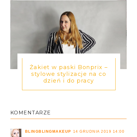
Żakiet w paski Bonprix –
stylowe stylizacje na co
dzień i do pracy
KOMENTARZE
BLINGBLINGMAKEUP
14 GRUDNIA 2019 14:00