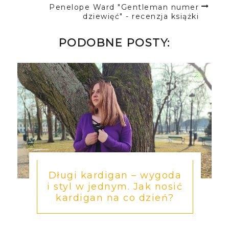
Penelope Ward "Gentleman numer
dziewięć" - recenzja książki
PODOBNE POSTY:
Długi kardigan – wygoda
i styl w jednym. Jak nosić
kardigan na co dzień?