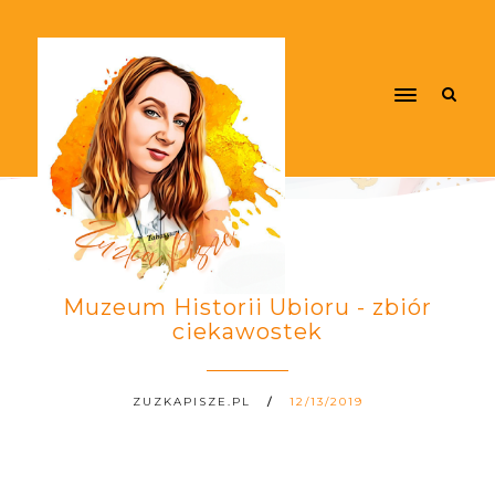
Muzeum Historii Ubioru - zbiór
ciekawostek
ZUZKAPISZE.PL
12/13/2019