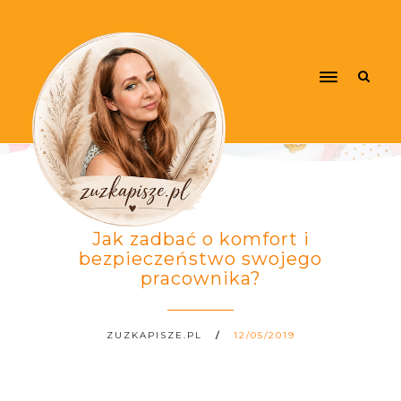
Jak zadbać o komfort i
bezpieczeństwo swojego
pracownika?
ZUZKAPISZE.PL
12/05/2019