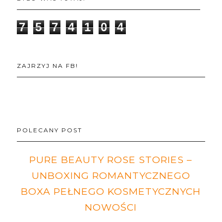
7
5
7
4
1
0
4
ZAJRZYJ NA FB!
POLECANY POST
PURE BEAUTY ROSE STORIES –
UNBOXING ROMANTYCZNEGO
BOXA PEŁNEGO KOSMETYCZNYCH
NOWOŚCI