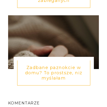
zabieganych
Zadbane paznokcie w
domu? To prostsze, niż
myślałam
KOMENTARZE