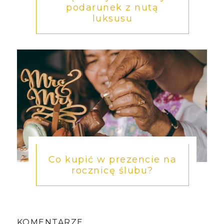
podarunek z nutą
luksusu
Co kupić w prezencie na
rocznicę ślubu?
KOMENTARZE