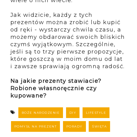
wiele o nich wiecie.
Jak widzicie, każdy z tych
prezentów można zrobić lub kupić
od ręki - wystarczy chwila czasu, a
możemy obdarować swoich bliskich
czymś wyjątkowym. Szczególnie,
jeśli są to trzy pierwsze propozycje,
które goszczą w moim domu od lat
i zawsze sprawiają ogromną radość.
Na jakie prezenty stawiacie?
Robione własnoręcznie czy
kupowane?
BOŻE NARODZENIE
DIY
LIFESTYLE
POMYSŁ NA PREZENT
PORADY
ŚWIĘTA