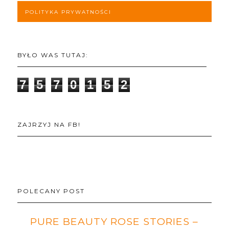
POLITYKA PRYWATNOŚCI
BYŁO WAS TUTAJ:
7
5
7
0
1
5
2
ZAJRZYJ NA FB!
POLECANY POST
PURE BEAUTY ROSE STORIES –