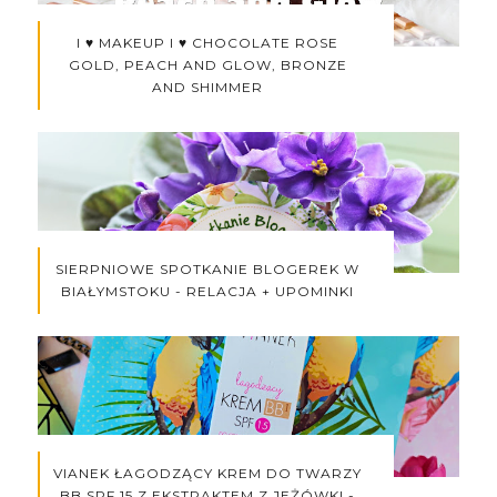
I ♥ MAKEUP I ♥ CHOCOLATE ROSE
GOLD, PEACH AND GLOW, BRONZE
AND SHIMMER
SIERPNIOWE SPOTKANIE BLOGEREK W
BIAŁYMSTOKU - RELACJA + UPOMINKI
VIANEK ŁAGODZĄCY KREM DO TWARZY
BB SPF 15 Z EKSTRAKTEM Z JEŻÓWKI -