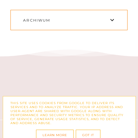
ARCHIWUM
THIS SITE USES COOKIES FROM GOOGLE TO DELIVER ITS
FACEBOOK
INSTAGRAM
SERVICES AND TO ANALYZE TRAFFIC. YOUR IP ADDRESS AND
USER-AGENT ARE SHARED WITH GOOGLE ALONG WITH
PERFORMANCE AND SECURITY METRICS TO ENSURE QUALITY
OF SERVICE, GENERATE USAGE STATISTICS, AND TO DETECT
AND ADDRESS ABUSE.
COPYRIGHT ©
ZUZKA PISZE – BLOG O MODZIE,
KSIĄŻKACH, KOSMETYKACH I CODZIENNOŚCI
LEARN MORE
GOT IT
BLOG DESIGN:
KAROGRAFIA.PL