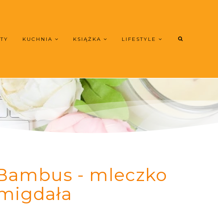
UTY
KUCHNIA
KSIĄŻKA
LIFESTYLE
 Bambus - mleczko
 migdała