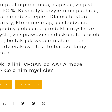
 peelingiem mogę napisać, że jest
w 100%. Kosmetyk przyjemnie pachnie,
o nim dużo lepiej. Dla osób, które
dukty, które nie mają pochodzenia
godny polecenia produkt i myślę, że
ślę, że sprawdzi się doskonale u osób,
rę, bo tak jak wspomniałam - ten
h zdzieraków.
Jest to bardzo fajny
rócę.
yki z linii VEGAN od AA? A może
? Co o nim myślicie?
ELING
PIELĘGNACJA
WPIS: