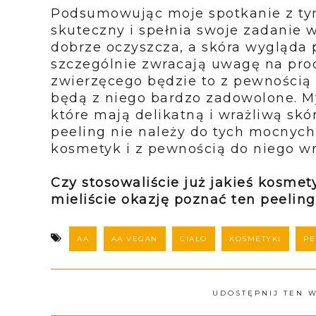
Podsumowując moje spotkanie z tym
skuteczny i spełnia swoje zadanie 
dobrze oczyszcza, a skóra wygląda p
szczególnie zwracają uwagę na pro
zwierzęcego będzie to z pewnością 
będą z niego bardzo zadowolone. My
które mają delikatną i wrażliwą skó
peeling nie należy do tych mocnyc
kosmetyk i z pewnością do niego w
Czy stosowaliście już jakieś kosmet
mieliście okazję poznać ten peeling
AA
AA VEGAN
CIAŁO
KOSMETYKI
PE
UDOSTĘPNIJ TEN 