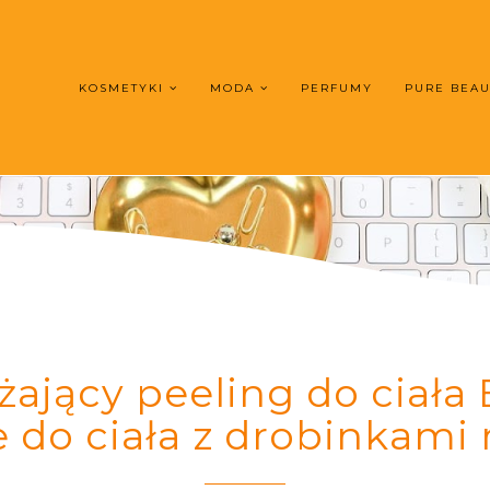
KOSMETYKI
MODA
PERFUMY
PURE BEA
żający peeling do ciała
e do ciała z drobinkami