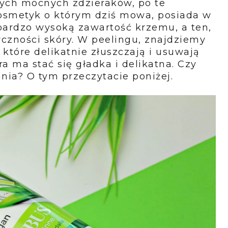
tych mocnych zdzieraków, po te
Kosmetyk o którym dziś mowa, posiada w
bardzo wysoką zawartość krzemu, a ten,
yczności skóry. W peelingu, znajdziemy
 które delikatnie złuszczają i usuwają
 ma stać się gładka i delikatna. Czy
nia? O tym przeczytacie poniżej.