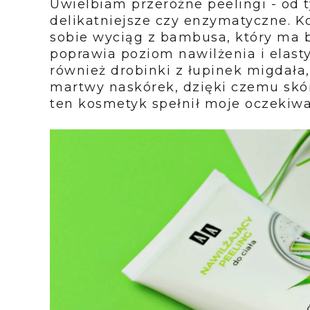
Uwielbiam przeróżne peelingi - od 
delikatniejsze czy enzymatyczne. 
sobie wyciąg z bambusa, który ma 
poprawia poziom nawilżenia i elast
również drobinki z łupinek migdała,
martwy naskórek, dzięki czemu skóra
ten kosmetyk spełnił moje oczekiwa