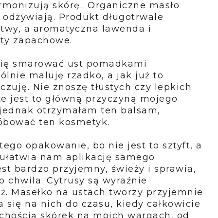
rmonizują skórę.. Organiczne masło
ą odżywiają. Produkt długotrwale
stwy, a aromatyczna lawenda i
uty zapachowe.
ubię smarować ust pomadkami
lnie maluję rzadko, a jak już to
uję. Nie znoszę tłustych czy lepkich
że jest to główną przyczyną mojego
 jednak otrzymałam ten balsam,
óbować ten kosmetyk.
ego opakowanie, bo nie jest to sztyft, a
ułatwia nam aplikację samego
st bardzo przyjemny, świeży i sprawia,
 chwila. Cytrusy są wyraźnie
ż. Masełko na ustach tworzy przyjemnie
a się na nich do czasu, kiedy całkowicie
uchością skórek na moich wargach, od