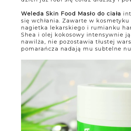
Weleda Skin Food Masło do ciała
int
się wchłania. Zawarte w kosmetyku ł
nagietka lekarskiego i rumianku ha
Shea i olej kokosowy intensywnie j
nawilża, nie pozostawia tłustej war
pomarańcza nadają mu subtelne n