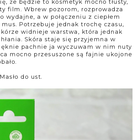
ię, że będzie to kosmetyk mocno tłusty,
usty film. Wbrew pozorom, rozprowadza
dzo wydajne, a w połączeniu z ciepłem
i mus. Potrzebuje jednak trochę czasu,
skórze widnieje warstwa, która jednak
hłania. Skóra staje się przyjemna w
pięknie pachnie ja wyczuwam w nim nuty
sca mocno przesuszone są fajnie ukojone
bało.
Masło do ust.