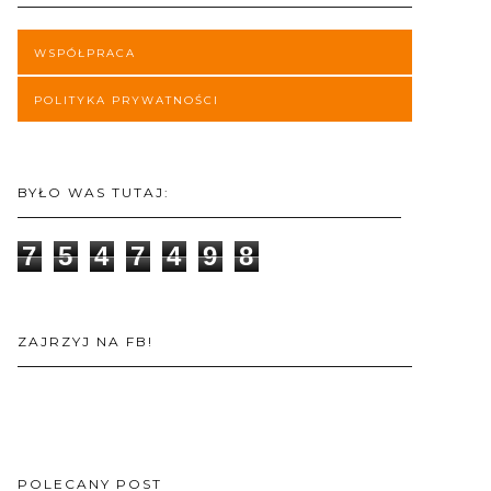
WSPÓŁPRACA
POLITYKA PRYWATNOŚCI
BYŁO WAS TUTAJ:
7
5
4
7
4
9
8
ZAJRZYJ NA FB!
POLECANY POST