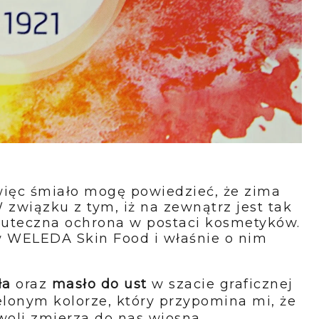
więc śmiało mogę powiedzieć, że zima
 związku z tym, iż na zewnątrz jest tak
skuteczna ochrona w postaci kosmetyków.
w WELEDA Skin Food i właśnie o nim
ła
oraz
masło do ust
w szacie graficznej
onym kolorze, który przypomina mi, że
owoli zmierza do nas wiosna.