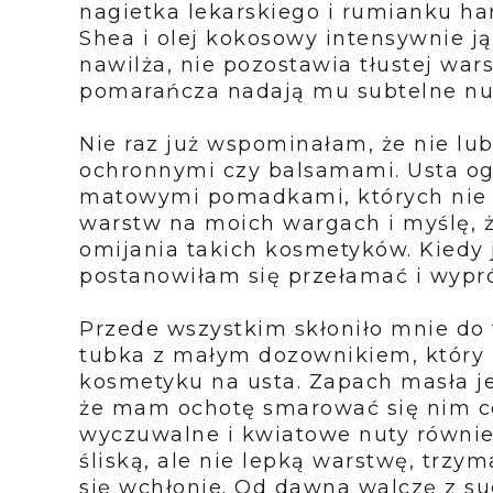
nagietka lekarskiego i rumianku ha
Shea i olej kokosowy intensywnie j
nawilża, nie pozostawia tłustej war
pomarańcza nadają mu subtelne n
Nie raz już wspominałam, że nie l
ochronnymi czy balsamami. Usta ogó
matowymi pomadkami, których nie cz
warstw na moich wargach i myślę, 
omijania takich kosmetyków. Kiedy
postanowiłam się przełamać i wypr
Przede wszystkim skłoniło mnie do t
tubka z małym dozownikiem, który 
kosmetyku na usta. Zapach masła je
że mam ochotę smarować się nim co
wyczuwalne i kwiatowe nuty równie
śliską, ale nie lepką warstwę, trzym
się wchłonie. Od dawna walczę z s