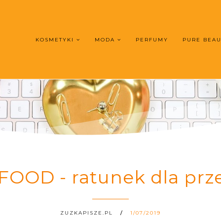
KOSMETYKI
MODA
PERFUMY
PURE BEA
OOD - ratunek dla prze
ZUZKAPISZE.PL
1/07/2019