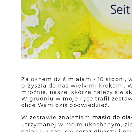
Za oknem dziś miałam - 10 stopni, 
przyszła do nas wielkimi krokami. W
mroźnie, naszej skórze należy się 
W grudniu w moje ręce trafił zesta
chcę Wam dziś opowiedzieć.
W zestawie znalazłam
masło do cia
utrzymanej w moim ukochanym, ziel
dzień już robi się coraz dłuższy i p