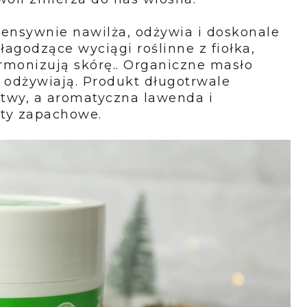
ensywnie nawilża, odżywia i doskonale
agodzące wyciągi roślinne z fiołka,
rmonizują skórę.. Organiczne masło
ą odżywiają. Produkt długotrwale
stwy, a aromatyczna lawenda i
uty zapachowe.