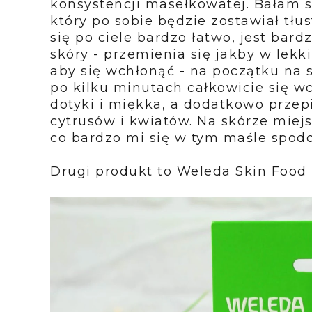
konsystencji masełkowatej. Bałam s
który po sobie będzie zostawiał tł
się po ciele bardzo łatwo, jest bar
skóry - przemienia się jakby w lekk
aby się wchłonąć - na początku na 
po kilku minutach całkowicie się wc
dotyki i miękka, a dodatkowo prze
cytrusów i kwiatów. Na skórze miej
co bardzo mi się w tym maśle spodo
Drugi produkt to
Weleda Skin Food 