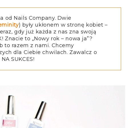
ja od Nails Company. Dwie
eminity
) były ukłonem w stronę kobiet –
 Teraz, gdy już każda z nas zna swoją
K! Znacie to „Nowy rok – nowa ja”?
ób to razem z nami. Chcemy
zych dla Ciebie chwilach. Zawalcz o
AS NA SUKCES!