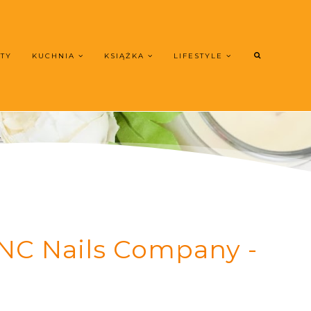
UTY
KUCHNIA
KSIĄŻKA
LIFESTYLE
NC Nails Company -