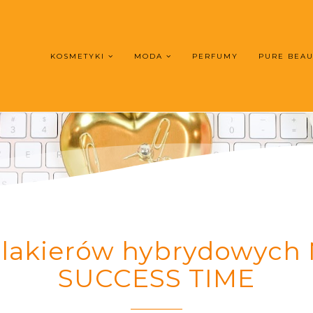
KOSMETYKI
MODA
PERFUMY
PURE BEA
lakierów hybrydowych 
SUCCESS TIME