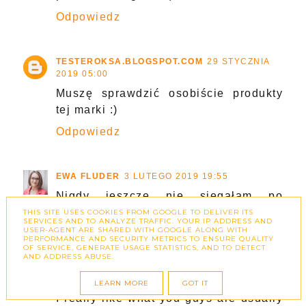
Odpowiedz
TESTEROKSA.BLOGSPOT.COM
29 STYCZNIA
2019 05:00
Muszę sprawdzić osobiście produkty
tej marki :)
Odpowiedz
EWA FLUDER
3 LUTEGO 2019 19:55
Nigdy jeszcze nie sięgałam po
produkty tej marki.
THIS SITE USES COOKIES FROM GOOGLE TO DELIVER ITS
SERVICES AND TO ANALYZE TRAFFIC. YOUR IP ADDRESS AND
USER-AGENT ARE SHARED WITH GOOGLE ALONG WITH
Odpowiedz
PERFORMANCE AND SECURITY METRICS TO ENSURE QUALITY
OF SERVICE, GENERATE USAGE STATISTICS, AND TO DETECT
AND ADDRESS ABUSE.
ANONIMOWY
25 MARCA 2019 03:38
LEARN MORE
GOT IT
I really like what you guys are usually