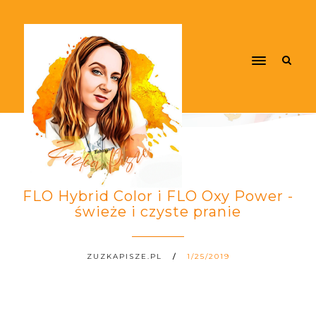
FLO Hybrid Color i FLO Oxy Power -
świeże i czyste pranie
ZUZKAPISZE.PL
1/25/2019