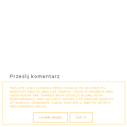
Prześlij komentarz
Szanuję prywatność i prawa autorskie. Nie
THIS SITE USES COOKIES FROM GOOGLE TO DELIVER ITS
SERVICES AND TO ANALYZE TRAFFIC. YOUR IP ADDRESS AND
wyrażam zgody na kopiowanie moich zdjęć
USER-AGENT ARE SHARED WITH GOOGLE ALONG WITH
PERFORMANCE AND SECURITY METRICS TO ENSURE QUALITY
ani ich przetwarzanie. Komentarze
OF SERVICE, GENERATE USAGE STATISTICS, AND TO DETECT
AND ADDRESS ABUSE.
zawierające reklamy lub linki (widoczne lub
ukryte) będą automatycznie usuwane.
LEARN MORE
GOT IT
Dziękuję za zrozumienie!