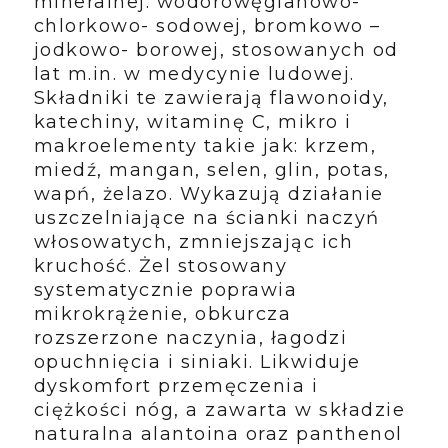
mineralnej: wodorowęglanowo-
chlorkowo- sodowej, bromkowo –
jodkowo- borowej, stosowanych od
lat m.in. w medycynie ludowej.
Składniki te zawierają flawonoidy,
katechiny, witaminę C, mikro i
makroelementy takie jak: krzem,
miedź, mangan, selen, glin, potas,
wapń, żelazo. Wykazują działanie
uszczelniające na ścianki naczyń
włosowatych, zmniejszając ich
kruchość. Żel stosowany
systematycznie poprawia
mikrokrążenie, obkurcza
rozszerzone naczynia, łagodzi
opuchnięcia i siniaki. Likwiduje
dyskomfort przemęczenia i
ciężkości nóg, a zawarta w składzie
naturalna alantoina oraz panthenol