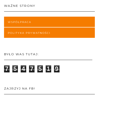
WAŻNE STRONY
WSPÓŁPRACA
POLITYKA PRYWATNOŚCI
BYŁO WAS TUTAJ:
7
5
4
7
5
1
9
ZAJRZYJ NA FB!