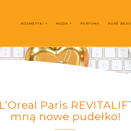
KOSMETYKI
MODA
PERFUMY
PURE BEA
L’Oreal Paris REVITALIF
mną nowe pudełko!