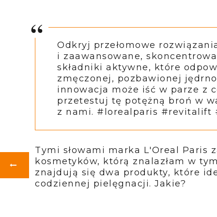
Odkryj przełomowe rozwiązani
i zaawansowane, skoncentrowa
składniki aktywne, które odpowi
zmęczonej, pozbawionej jędrnośc
innowacja może iść w parze z c
przetestuj tę potężną broń w w
z nami. #lorealparis #revitalift
Tymi słowami marka L'Oreal Paris 
kosmetyków, którą znalazłam w ty
znajdują się dwa produkty, które i
codziennej pielęgnacji. Jakie?