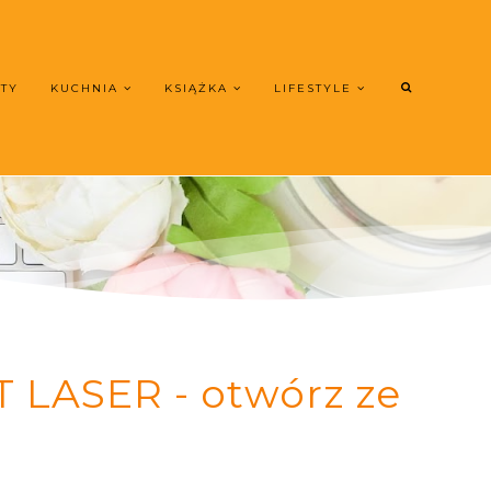
UTY
KUCHNIA
KSIĄŻKA
LIFESTYLE
T LASER - otwórz ze